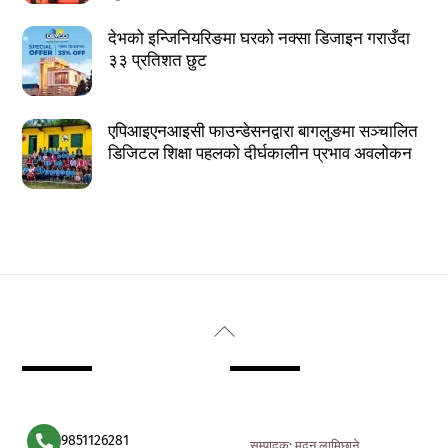
देभको इन्जिनियरिङमा घरको नक्सा डिजाइन गराउँदा
३३ प्रतिशत छुट
एपिआइएनआइसी फाउन्डेसनद्वारा बागलुङमा सञ्चालित
डिजिटल शिक्षा पहलको दीर्घकालीन प्रभाव अवलोकन
Back
To
Top
9851126281
सम्पादक: मदन लामिछाने