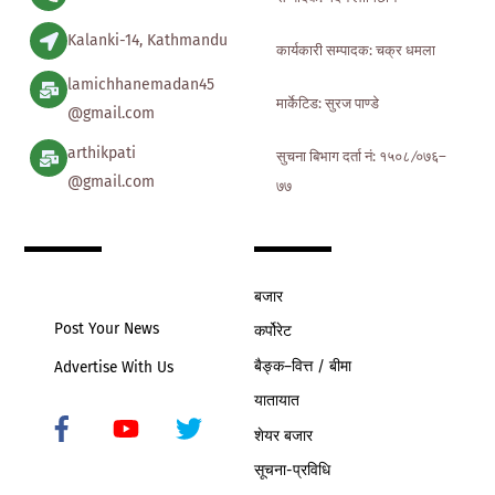
Kalanki-14, Kathmandu
कार्यकारी सम्पादक: चक्र धमला
lamichhanemadan45
मार्केटिड: सुरज पाण्डे
@gmail.com
arthikpati
सुचना बिभाग दर्ता नं: १५०८ ∕०७६–
@gmail.com
७७
बजार
Post Your News
कर्पोरेट
बैङ्क–वित्त / बीमा
Advertise With Us
यातायात
शेयर बजार
Icon
label
सूचना-प्रविधि