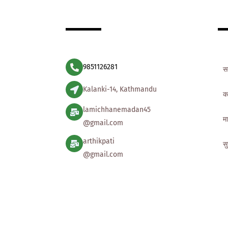
9851126281
स
Kalanki-14, Kathmandu
क
lamichhanemadan45
मा
@gmail.com
arthikpati
स
@gmail.com