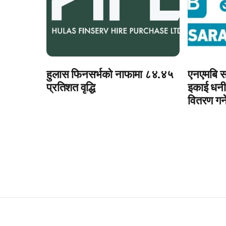
हुलास फिनसर्भको नाफामा ८४.४५
एनएमबि स
प्रतिशत वृद्धि
इकाई धनी
वितरण गर्न