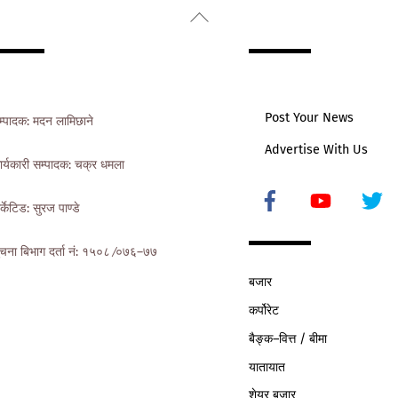
Back
To
Top
Post Your News
म्पादक: मदन लामिछाने
Advertise With Us
ार्यकारी सम्पादक: चक्र धमला
Icon
र्केटिड: सुरज पाण्डे
label
ुचना बिभाग दर्ता नं: १५०८ ∕०७६–७७
बजार
कर्पोरेट
बैङ्क–वित्त / बीमा
यातायात
शेयर बजार