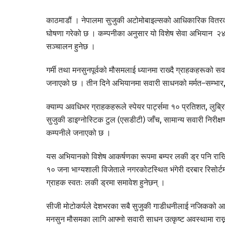
काठमाडौं । नेपालमा सुजुकी अटोमोबाइल्सको आधिकारिक वितरक सीजी
घोषणा गरेको छ । कम्पनीका अनुसार यो विशेष सेवा अभियान २४ 
सञ्चालन हुनेछ ।
गर्मी तथा मनसुनपूर्वको मौसमलाई ध्यानमा राख्दै ग्राहकहरूको सवारी
जनाएको छ । तीन दिने अभियानमा सवारी साधनको मर्मत–सम्भार, 
क्याम्प अवधिभर ग्राहकहरूले स्पेयर पार्ट्समा १० प्रतिशत, लुब्र
सुजुकी डाइग्नोस्टिक टुल (एसडीटी) जाँच, सामान्य सवारी निरीक्ष
कम्पनीले जनाएको छ ।
यस अभियानको विशेष आकर्षणका रूपमा बम्पर लकी ड्र पनि राखिएक
१० जना भाग्यशाली विजेताले नगरकोटस्थित भंगेरी दरबार रिसोर्टमा 
ग्राहक स्वतः लकी ड्रमा समावेश हुनेछन् ।
सीजी मोटोकर्पले देशभरका सबै सुजुकी गाडीधनीलाई नजिकको आधि
मनसुन मौसमका लागि आफ्नो सवारी साधन उत्कृष्ट अवस्थामा राख