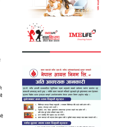
ै
े
बै
मी