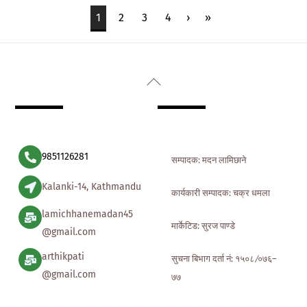
1
2
3
4
›
»
Back
To
Top
9851126281
सम्पादक: मदन लामिछाने
Kalanki-14, Kathmandu
कार्यकारी सम्पादक: चक्र धमला
lamichhanemadan45
मार्केटिड: सुरज पाण्डे
@gmail.com
arthikpati
सुचना बिभाग दर्ता नं: १५०८ ∕०७६–
@gmail.com
७७