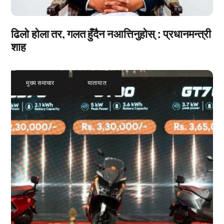
ढिलो होला तर, गलत हुँदैन नआत्तिनुहोस् : प्रधानमन्त्री
शाह
मुख्य समाचार
,
यातायात