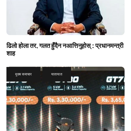
ढिलो होला तर, गलत हुँदैन नआत्तिनुहोस् : प्रधानमन्त्री
शाह
मुख्य समाचार
,
यातायात