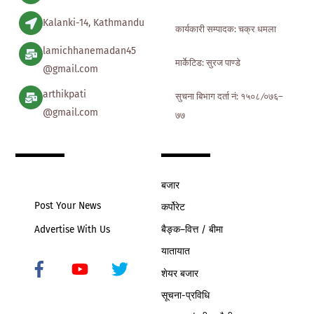
Kalanki-14, Kathmandu
कार्यकारी सम्पादक: चक्र धमला
lamichhanemadan45
मार्केटिड: सुरज पाण्डे
@gmail.com
arthikpati
सुचना बिभाग दर्ता नं: १५०८ ∕०७६–
@gmail.com
७७
बजार
Post Your News
कर्पोरेट
बैङ्क–वित्त / बीमा
Advertise With Us
यातायात
शेयर बजार
Icon
label
सूचना-प्रविधि