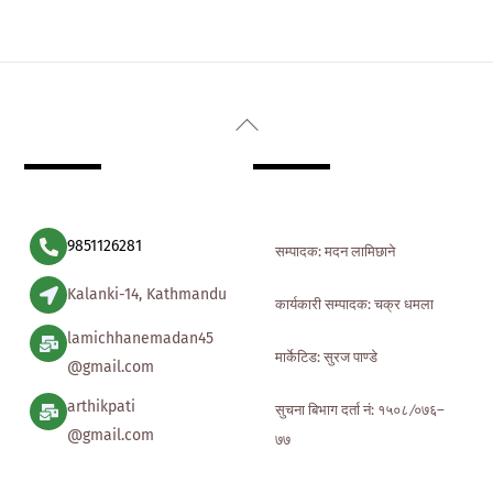
Back
To
Top
9851126281
सम्पादक: मदन लामिछाने
Kalanki-14, Kathmandu
कार्यकारी सम्पादक: चक्र धमला
lamichhanemadan45
मार्केटिड: सुरज पाण्डे
@gmail.com
arthikpati
सुचना बिभाग दर्ता नं: १५०८ ∕०७६–
@gmail.com
७७