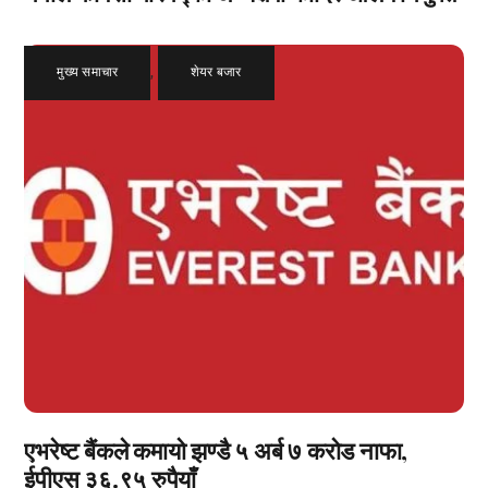
मुख्य समाचार
,
शेयर बजार
एभरेष्ट बैंकले कमायो झण्डै ५ अर्ब ७ करोड नाफा,
ईपीएस ३६.९५ रुपैयाँ