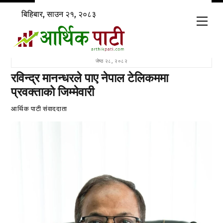
Skip
बिहिबार, साउन २१, २०८३
to
Men
content
जेष्ठ २८, २०८२
रविन्द्र मानन्धरले पाए नेपाल टेलिकममा
प्रवक्ताको जिम्मेवारी
आर्थिक पाटी संवाददाता