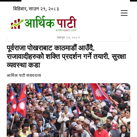
Skip
बिहिबार, साउन २१, २०८३
to
Men
content
फाल्गुन २५, २०८१
पूर्वराजा पोखराबाट काठमाडौं आउँदै,
राजावादीहरुकोे शक्ति प्रदर्शन गर्नेे तयारी, सुरक्षा
व्यवस्था कडा
आर्थिक पाटी संवाददाता