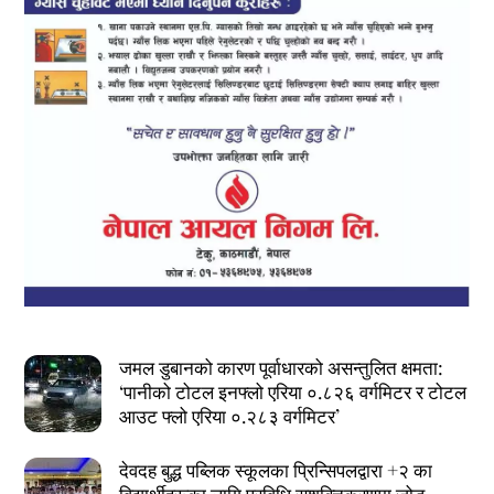
जमल डुबानको कारण पूर्वाधारको असन्तुलित क्षमता:
‘पानीको टोटल इनफ्लो एरिया ०.८२६ वर्गमिटर र टोटल
आउट फ्लो एरिया ०.२८३ वर्गमिटर’
देवदह बुद्ध पब्लिक स्कूलका प्रिन्सिपलद्वारा +२ का
विद्यार्थीहरूका लागि प्रविधि सशक्तिकरणमा जोड