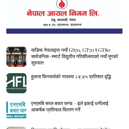
याडिया नेपालद्वारा नयाँ GS70, GT70 र GT80
सार्वजनिक-स्मार्ट विद्युतीय गतिशीलताको नयाँ युगको
सुरुवात
हुलास फिनसर्भको नाफामा ८४.४५ प्रतिशत वृद्धि
एनएमबि सरल बचत फण्ड – इले इकाई धनीलाई
आकर्षक प्रतिफल वितरण गर्ने