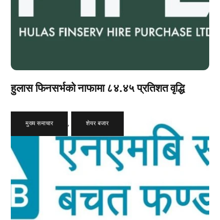
हुलास फिनसर्भको नाफामा ८४.४५ प्रतिशत वृद्धि
मुख्य समाचार
,
शेयर बजार