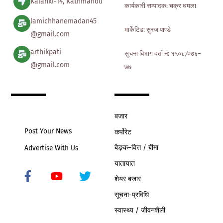
Kalanki-14, Kathmandu
कार्यकारी सम्पादक: चक्र धमला
lamichhanemadan45
मार्केटिड: सुरज पाण्डे
@gmail.com
arthikpati
सुचना बिभाग दर्ता नं: १५०८ ∕०७६–
@gmail.com
७७
बजार
Post Your News
कर्पोरेट
बैङ्क–वित्त / बीमा
Advertise With Us
यातायात
शेयर बजार
Icon
label
सूचना-प्रविधि
स्वास्थ्य / जीवनशैली