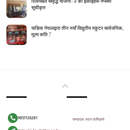
रिलायबल समृद्धि योजना–२ का इकाइहरू नेप्सेमा
सूचीकृत
याडिया नेपालद्वारा तीन नयाँ विद्युतीय स्कुटर सार्वजनिक,
मूल्य कति ?
Back
To
Top
9851126281
सम्पादक: मदन लामिछाने