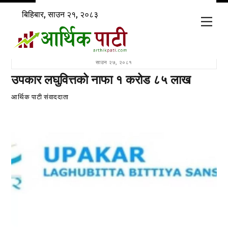
Skip
बिहिबार, साउन २१, २०८३
to
Men
content
साउन २७, २०८१
उपकार लघुवित्तको नाफा १ करोड ८५ लाख
आर्थिक पाटी संवाददाता