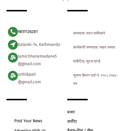
To
Top
9851126281
सम्पादक: मदन लामिछाने
Kalanki-14, Kathmandu
कार्यकारी सम्पादक: चक्र धमला
lamichhanemadan45
मार्केटिड: सुरज पाण्डे
@gmail.com
arthikpati
सुचना बिभाग दर्ता नं: १५०८ ∕०७६–
@gmail.com
७७
बजार
Post Your News
कर्पोरेट
बैङ्क–वित्त / बीमा
Advertise With Us