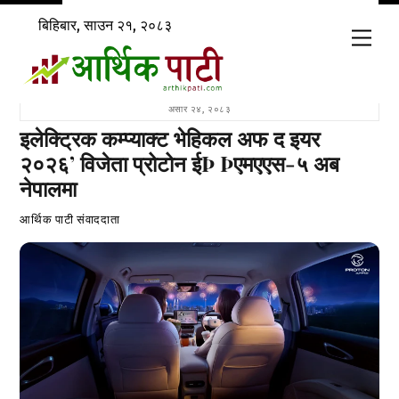
Skip
बिहिबार, साउन २१, २०८३
to
Men
content
असार २४, २०८३
इलेक्ट्रिक कम्प्याक्ट भेहिकल अफ द इयर
२०२६’ विजेता प्रोटोन ईÞ Þएमएएस-५ अब
नेपालमा
आर्थिक पाटी संवाददाता