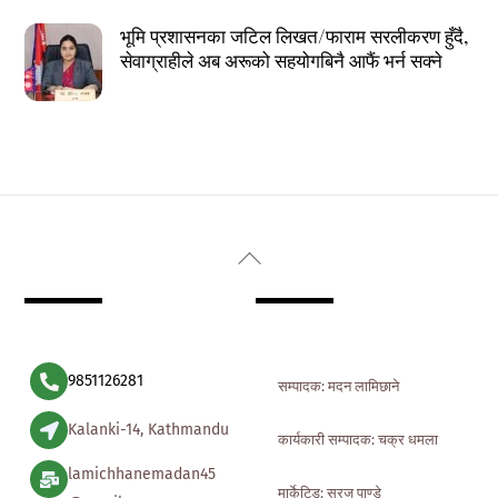
भूमि प्रशासनका जटिल लिखत/फाराम सरलीकरण हुँदै,
सेवाग्राहीले अब अरूको सहयोगबिनै आफैं भर्न सक्ने
Back
To
Top
9851126281
सम्पादक: मदन लामिछाने
Kalanki-14, Kathmandu
कार्यकारी सम्पादक: चक्र धमला
lamichhanemadan45
मार्केटिड: सुरज पाण्डे