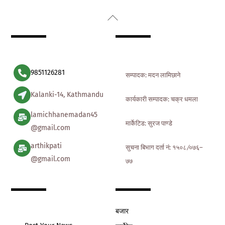
Back
To
Top
9851126281
सम्पादक: मदन लामिछाने
Kalanki-14, Kathmandu
कार्यकारी सम्पादक: चक्र धमला
lamichhanemadan45
मार्केटिड: सुरज पाण्डे
@gmail.com
arthikpati
सुचना बिभाग दर्ता नं: १५०८ ∕०७६–
@gmail.com
७७
बजार