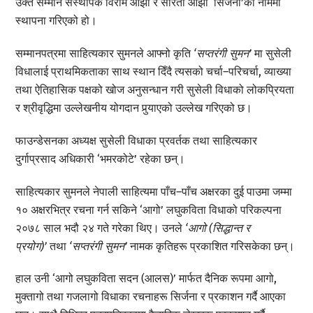
उक्त सम्मान संस्थापक विराम ओझा र सरिता ओझा ‘सिर्जना’को नाममा
स्थापना गरिएको हो।
सम्मानपत्रमा साहित्यकार सुमनले आफ्नो कृति
‘सप्तरंगी सुमन’
मा सुसेली
विधालाई प्राथमिकताका साथ स्थान दिँदै त्यसको चर्चा–परिचर्चा, व्याख्या
तथा ऐतिहासिक पक्षको खोज अनुसन्धान गरी सुसेली विधाको लोकप्रियता
र श्रीवृद्धिमा उल्लेखनीय योगदान पुर्‍याएको उल्लेख गरिएको छ।
फाउन्डेसनका अध्यक्ष सुसेली विधाका प्रवर्तक तथा साहित्यकार
दुर्गाप्रसाद अधिकारी ‘भमरकोटे’ रहेका छन्।
साहित्यकार सुमनले नेपाली साहित्यमा पाँच–पाँच अक्षरका दुई पाउमा जम्मा
१० अक्षरभित्र रचना गर्न सकिने ‘आगो’ लघुकविता विधाको परिकल्पना
२०७८ साल भदौ २४ गते गरेका थिए। उनले
‘आगो (सिद्धान्त र
प्रयोग)’
तथा
‘सप्तरंगी सुमन’
नामक कृतिहरू प्रकाशित गरिसकेका छन्।
हाल उनी ‘आगो लघुकविता सदन (आलस)’ मार्फत दैनिक रूपमा आगो,
मुक्तागो तथा गजलागो विधाका रचनाहरू सिर्जना र प्रकाशन गर्दै आएका