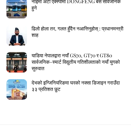
नाईमा अटो एक्स्पोमा DONGFENG बस सार्वजनिक
हुने
ढिलो होला तर, गलत हुँदैन नआत्तिनुहोस् : प्रधानमन्त्री
शाह
याडिया नेपालद्वारा नयाँ GS70, GT70 र GT80
सार्वजनिक-स्मार्ट विद्युतीय गतिशीलताको नयाँ युगको
सुरुवात
देभको इन्जिनियरिङमा घरको नक्सा डिजाइन गराउँदा
३३ प्रतिशत छुट