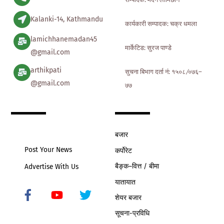
Kalanki-14, Kathmandu
कार्यकारी सम्पादक: चक्र धमला
lamichhanemadan45
मार्केटिड: सुरज पाण्डे
@gmail.com
arthikpati
सुचना बिभाग दर्ता नं: १५०८ ∕०७६–
@gmail.com
७७
बजार
Post Your News
कर्पोरेट
बैङ्क–वित्त / बीमा
Advertise With Us
यातायात
शेयर बजार
Icon
label
सूचना-प्रविधि