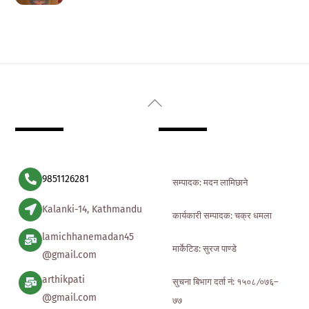
Back
To
Top
9851126281
सम्पादक: मदन लामिछाने
Kalanki-14, Kathmandu
कार्यकारी सम्पादक: चक्र धमला
lamichhanemadan45
मार्केटिड: सुरज पाण्डे
@gmail.com
arthikpati
सुचना बिभाग दर्ता नं: १५०८ ∕०७६–
@gmail.com
७७