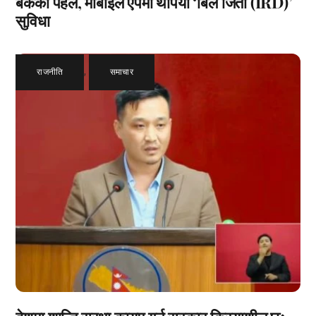
बैंकको पहल, मोबाइल एपमा थपियो ‘बिल जितौं (IRD)’
सुविधा
राजनीति
,
समाचार