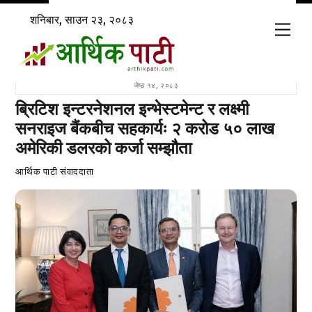
Skip
शनिबार, साउन २३, २०८३
to
Men
content
जेष्ठ १४, २०८३
ब्रिटिश इन्टरनेशनल इन्भेस्टमेन्ट र लक्ष्मी
सनराइज बैंकबीच सहकार्यः २ करोड ५० लाख
अमेरिकी डलरको कर्जा सम्झौता
आर्थिक पाटी संवाददाता