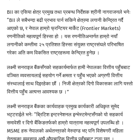
BII का एसिया क्षेत्र प्रमुख तथा प्रबन्ध निर्देशक श्रीनी नागराजनले भनेः
“BII ले सबैभन्दा बढी प्रभाव पार्न सकिने क्षेत्रमा लगानी केन्द्रित गर्दै
आएको छ, र नेपाल हाम्रो फ्रन्टियर मार्केट (Frontier Markets)
रणनीतिको महत्वपूर्ण हिस्सा हो । यस रणनीतिअन्तर्गत हाम्रो नयाँ
लगानीको कम्तीमा २५ प्रतिशत हिस्सा संयुक्त राष्ट्रसंघले परिभाषित
गरेका अति कम विकसित राष्ट्रहरूमा केन्द्रित हुनेछ ।
लक्ष्मी सनराइज बैंकसँगको सहकार्यमार्फत हामी नेपालका वित्तीय पहुँचबाट
वञ्चित व्यवसायलाई सहयोग गर्ने क्षमता र पहुँच भएको अग्रणी वित्तीय
संस्थालाई साथ दिइरहेका छौं । निजी क्षेत्रको दिगो विकासका लागि यस्तो
वित्तीय पहुँच अत्यन्त आवश्यक छ ।”
लक्ष्मी सनराइज बैंकका कार्यवाहक प्रमुख कार्यकारी अधिकृत सुमेद
भट्टराईले भनेः “ब्रिटिश इन्टरनेशनल इन्भेस्टमेन्टसँगको यो सहकार्य
समावेशी र दिगो बैंकिङतर्फको हाम्रो यात्रामा महत्वपूर्ण उपलब्धि हो ।
MSME हरू नेपालको अर्थतन्त्रको मेरुदण्ड भए पनि विशेषगरी महिला
नेतृत्वका व्यवसाय अझै औपचारिक वित्तीय पहुँचबाट टाढा छन् ।