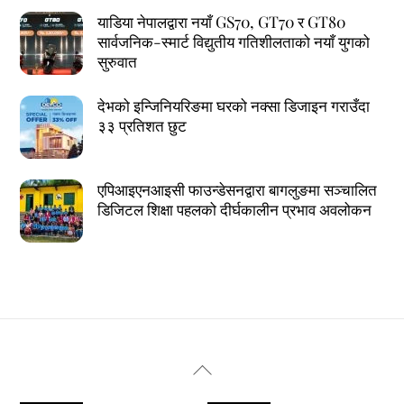
याडिया नेपालद्वारा नयाँ GS70, GT70 र GT80
सार्वजनिक-स्मार्ट विद्युतीय गतिशीलताको नयाँ युगको
सुरुवात
देभको इन्जिनियरिङमा घरको नक्सा डिजाइन गराउँदा
३३ प्रतिशत छुट
एपिआइएनआइसी फाउन्डेसनद्वारा बागलुङमा सञ्चालित
डिजिटल शिक्षा पहलको दीर्घकालीन प्रभाव अवलोकन
Back
To