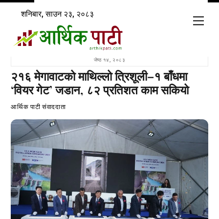
Skip
शनिबार, साउन २३, २०८३
to
Men
content
जेष्ठ १४, २०८३
२१६ मेगावाटको माथिल्लो त्रिशूली–१ बाँधमा
‘वियर गेट’ जडान, ८२ प्रतिशत काम सकियो
आर्थिक पाटी संवाददाता