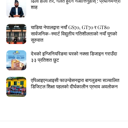
ढिलो होला तर, गलत हुँदैन नआत्तिनुहोस् : प्रधानमन्त्री
शाह
याडिया नेपालद्वारा नयाँ GS70, GT70 र GT80
सार्वजनिक-स्मार्ट विद्युतीय गतिशीलताको नयाँ युगको
सुरुवात
देभको इन्जिनियरिङमा घरको नक्सा डिजाइन गराउँदा
३३ प्रतिशत छुट
एपिआइएनआइसी फाउन्डेसनद्वारा बागलुङमा सञ्चालित
डिजिटल शिक्षा पहलको दीर्घकालीन प्रभाव अवलोकन