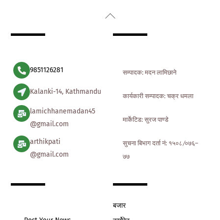
Back
To
Top
9851126281
सम्पादक: मदन लामिछाने
Kalanki-14, Kathmandu
कार्यकारी सम्पादक: चक्र धमला
lamichhanemadan45
मार्केटिड: सुरज पाण्डे
@gmail.com
arthikpati
सुचना बिभाग दर्ता नं: १५०८ ∕०७६–
@gmail.com
७७
बजार
Post Your News