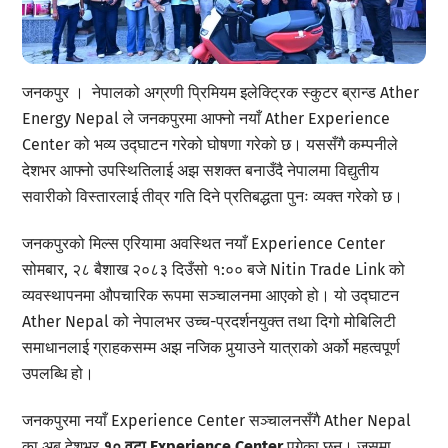
जनकपुर । नेपालको अग्रणी प्रिमियम इलेक्ट्रिक स्कुटर ब्रान्ड Ather
Energy Nepal ले जनकपुरमा आफ्नो नयाँ Ather Experience
Center को भव्य उद्घाटन गरेको घोषणा गरेको छ। यससँगै कम्पनीले
देशभर आफ्नो उपस्थितिलाई अझ सशक्त बनाउँदै नेपालमा विद्युतीय
सवारीको विस्तारलाई तीव्र गति दिने प्रतिबद्धता पुनः व्यक्त गरेको छ।
जनकपुरको मिल्स एरियामा अवस्थित नयाँ Experience Center
सोमबार, २८ बैशाख २०८३ दिउँसो १:०० बजे Nitin Trade Link को
व्यवस्थापनमा औपचारिक रूपमा सञ्चालनमा आएको हो। यो उद्घाटन
Ather Nepal को नेपालभर उच्च-प्रदर्शनयुक्त तथा दिगो मोबिलिटी
समाधानलाई ग्राहकसम्म अझ नजिक पुर्‍याउने यात्राको अर्को महत्वपूर्ण
उपलब्धि हो।
जनकपुरमा नयाँ Experience Center सञ्चालनसँगै Ather Nepal
का अब देशभर
१० वटा
Experience Center
पुगेका छन्। जसमा