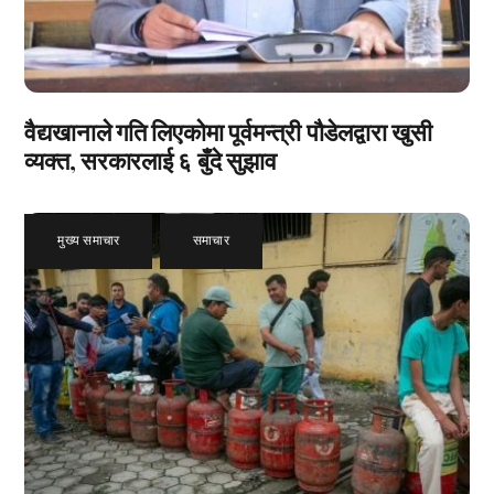
वैद्यखानाले गति लिएकोमा पूर्वमन्त्री पौडेलद्वारा खुसी
व्यक्त, सरकारलाई ६ बुँदे सुझाव
मुख्य समाचार
,
समाचार