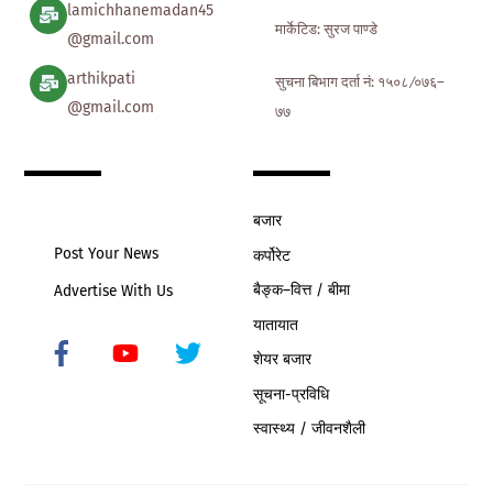
lamichhanemadan45
मार्केटिड: सुरज पाण्डे
@gmail.com
arthikpati
सुचना बिभाग दर्ता नं: १५०८ ∕०७६–
@gmail.com
७७
बजार
Post Your News
कर्पोरेट
बैङ्क–वित्त / बीमा
Advertise With Us
यातायात
शेयर बजार
Icon
label
सूचना-प्रविधि
स्वास्थ्य / जीवनशैली