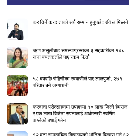
कर तिर्ने करदाताको सधैं सम्मान हुनुपर्छ : रवि लामिछाने
ऋण असुलीबाट समस्याग्रस्तका ३ सहकारीका १४८
जना बचतकर्ताले पाए रकम फिर्ता
५८ वर्षपछि रोहिणीका स्ववासीले पाए लालपुर्जा, २७१
परिवार बने जग्गाधनी
करदाता प्रोत्साहनमा उपहारमा १० लाख जित्ने हेमराज
र एक लाख विजेता सपनालाई अर्थमन्त्री स्वर्णिम
वाग्लेको बधाई फोन
१२ वटा सामुदायिक विद्यालयको भौतिक विकास गर्न ६२