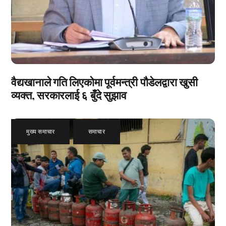
वैद्यखानाले गति लिएकोमा पूर्वमन्त्री पौडेलद्वारा खुसी
व्यक्त, सरकारलाई ६ बुँदे सुझाव
मुख्य समाचार
,
समाचार