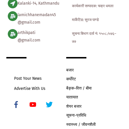
Kalanki-14, Kathmandu
कार्यकारी सम्पादक: चक्र धमला
lamichhanemadan45
मार्केटिड: सुरज पाण्डे
@gmail.com
arthikpati
सुचना बिभाग दर्ता नं: १५०८ ∕०७६–
@gmail.com
७७
बजार
Post Your News
कर्पोरेट
बैङ्क–वित्त / बीमा
Advertise With Us
यातायात
शेयर बजार
Icon
label
सूचना-प्रविधि
स्वास्थ्य / जीवनशैली