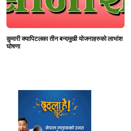
कुमारी क्यापिटलका तीन बन्दमुखी योजनाहरुको लाभांश
घोषणा