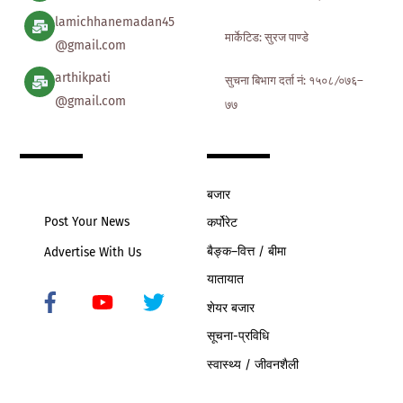
lamichhanemadan45
मार्केटिड: सुरज पाण्डे
@gmail.com
arthikpati
सुचना बिभाग दर्ता नं: १५०८ ∕०७६–
@gmail.com
७७
बजार
Post Your News
कर्पोरेट
बैङ्क–वित्त / बीमा
Advertise With Us
यातायात
शेयर बजार
Icon
label
सूचना-प्रविधि
स्वास्थ्य / जीवनशैली