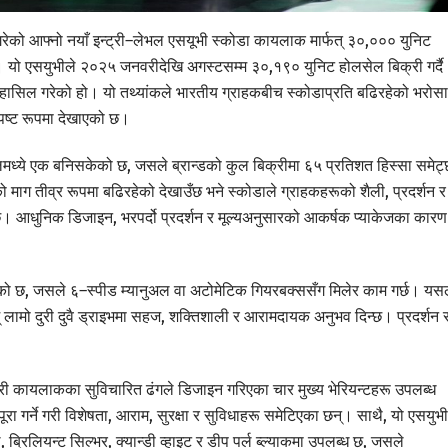
गरेको आफ्नो नयाँ इन्ट्री–लेभल एसयूभी स्कोडा कायलाक मार्फत् ३०,००० युनिट
। यो एसयुभीले २०२५ जनवरीदेखि अगस्टसम्म ३०,१९० युनिट होलसेल बिक्री गर्दै
 हासिल गरेको हो। यो तथ्यांकले भारतीय ग्राहकबीच स्कोडाप्रति बढिरहेको भरोसा
स्पष्ट रूपमा देखाएको छ।
ेलमध्ये एक बनिसकेको छ, जसले ब्रान्डको कुल बिक्रीमा ६५ प्रतिशत हिस्सा समेट
माग तीव्र रूपमा बढिरहेको देखाउँछ भने स्कोडाले ग्राहकहरूको शैली, प्रदर्शन र
दछ। आधुनिक डिजाइन, भरपर्दो प्रदर्शन र मूल्यअनुसारको आकर्षक प्याकेजका कारण
एको छ, जसले ६–स्पीड म्यानुअल वा अटोमेटिक गियरबक्ससँग मिलेर काम गर्छ। यस
 लामो दुरी दुवै ड्राइभमा सहज, शक्तिशाली र आरामदायक अनुभव दिन्छ। प्रदर्शन 
 गरी कायलाकका सुविचारित ढंगले डिजाइन गरिएका चार मुख्य भेरियन्टहरू उपलब्ध
 गर्ने गरी विशेषता, आराम, सुरक्षा र सुविधाहरू समेटिएका छन्। साथै, यो एसयुभ
, ब्रिलियन्ट सिल्भर, क्यान्डी व्हाइट र डीप पर्ल ब्ल्याकमा उपलब्ध छ, जसले