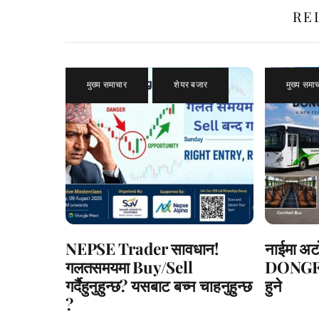
RE
मुख्य समाचार
,
शेयर बजार
मुख्य समा
NEPSE Trader सावधान!
नाईमा अटो
गलतसमयमा Buy/Sell
DONGFE
गर्दैहुनुहुन्छ? यसबाट बच्न चाहनुहुन्छ
हुने
?