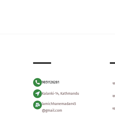
9851126281
स
Kalanki-14, Kathmandu
क
lamichhanemadan45
मा
@gmail.com