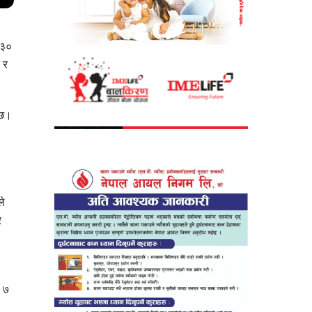
 ३०
 र
्छ।
ले
र
ी ७