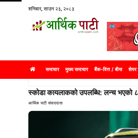
Skip
शनिबार, साउन २३, २०८३
to
content
समाचार
मुख्य समाचार
बैंक–वित्त / बीमा
शेयर
स्कोडा कायलाकको उपलब्धि: लन्च भएको ८
आर्थिक पाटी संवाददाता