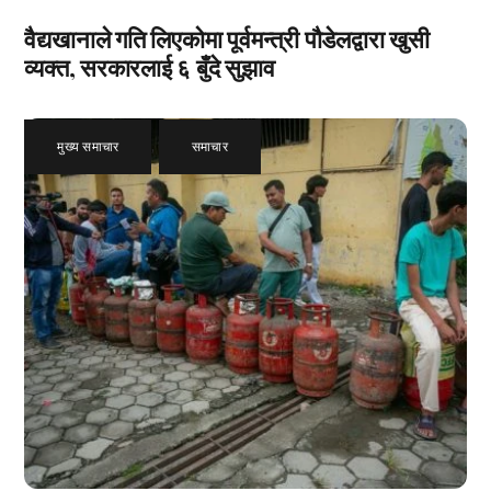
वैद्यखानाले गति लिएकोमा पूर्वमन्त्री पौडेलद्वारा खुसी
व्यक्त, सरकारलाई ६ बुँदे सुझाव
मुख्य समाचार
,
समाचार