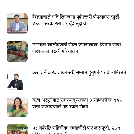
वैद्यखानाले गति लिएकोमा पूर्वमन्त्री पौडेलद्वारा खुसी
व्यक्त, सरकारलाई ६ बुँदे सुझाव
ग्यासको कालोबजारी रोक्न उपत्यकाका डिपोमा सादा
पोसाकका प्रहरी परिचालन
कर तिर्ने करदाताको सधैं सम्मान हुनुपर्छ : रवि लामिछाने
ऋण असुलीबाट समस्याग्रस्तका ३ सहकारीका १४८
जना बचतकर्ताले पाए रकम फिर्ता
५८ वर्षपछि रोहिणीका स्ववासीले पाए लालपुर्जा, २७१
परिवार बने जग्गाधनी