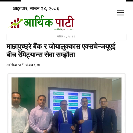
Skip
आइतवार, साउन २४, २०८३
to
Men
content
मंसिर ८, २०८२
माछापुच्छ्रे बैंक र जोयालुक्कास एक्सचेन्जयूएई
बीच रेमिट्यान्स सेवा सम्झौता
आर्थिक पाटी संवाददाता