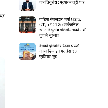
नआत्तिनुहोस् : प्रधानमन्त्री शाह
यदर
याडिया नेपालद्वारा नयाँ GS70,
GT70 र GT80 सार्वजनिक-
स्मार्ट विद्युतीय गतिशीलताको नयाँ
युगको सुरुवात
देभको इन्जिनियरिङमा घरको
नक्सा डिजाइन गराउँदा ३३
प्रतिशत छुट