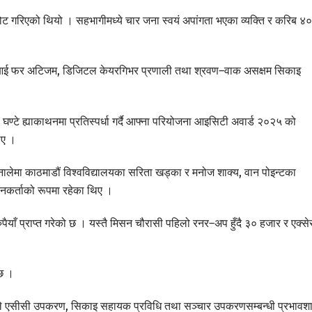
नोट गरिएको थियो । सहभागीमध्ये चार जना स्वयं अपांगता भएका व्यक्ति र करिब ४०
र, एआई फर अटिजम, डिजिटल केयरगिभर प्रणाली तथा श्रवण–वाक असक्षम सिकाइ
टे ह्याकाथनमा प्रतिस्पर्धा गर्दै आफ्ना परियोजना आइसिटी अवार्ड २०२५ को
थिए ।
िनालेमा काठमाडौं विश्वविद्यालयका सरिता खड्का र मनोज शाक्य, वान पोइन्टका
कनकर्ताको रूपमा रहेका थिए ।
पैयाँ प्राप्त गरेको छ । यस्तै मिसन चौरासी पहिलो रनर–अप हुँदै ३० हजार र एक्स
 छ ।
ले एसीसी उपकरण, सिकाइ सहायक प्रविधि तथा सञ्चार उपकरणसम्बन्धी प्रभावश