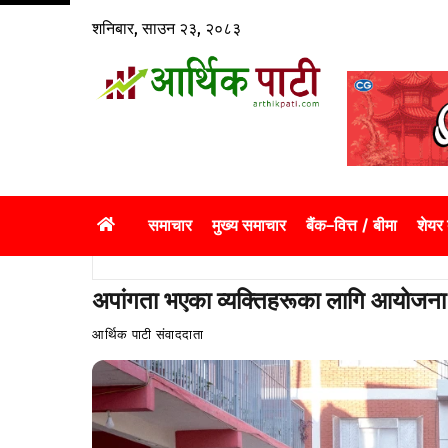
Skip
शनिबार, साउन २३, २०८३
to
content
समाचार
मुख्य समाचार
बैंक–वित्त / बीमा
शेयर
अपांगता भएका व्यक्तिहरूका लागि आयोजना भ
आर्थिक पाटी संवाददाता