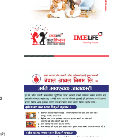
ेस
ाली