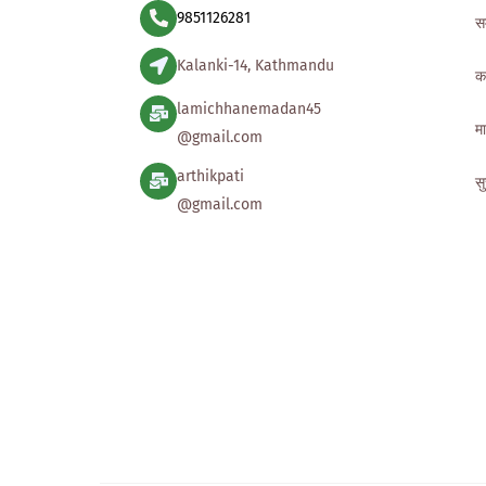
9851126281
स
Kalanki-14, Kathmandu
क
lamichhanemadan45
मा
@gmail.com
arthikpati
स
@gmail.com