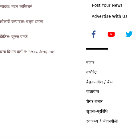
Post Your News
म्पादक: मदन लामिछाने
Advertise With Us
ार्यकारी सम्पादक: चक्र धमला
Icon
र्केटिड: सुरज पाण्डे
label
ुचना बिभाग दर्ता नं: १५०८ ∕०७६–७७
बजार
कर्पोरेट
बैङ्क–वित्त / बीमा
यातायात
शेयर बजार
सूचना-प्रविधि
स्वास्थ्य / जीवनशैली