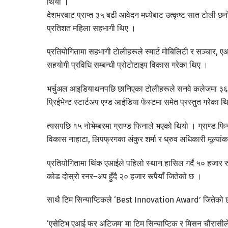
थियो ।
देशभरबाट प्राप्त ३५ बढी आवेदन मध्येबाट उत्कृष्ट सात टोली छ
प्रतिशत महिला सहभागी थिए ।
प्रतियोगितामा सहभागी टोलीहरूले स्मार्ट मोबिलिटी र सञ्चा
सहयोगी प्रविधि सम्बन्धी प्रोटोटाइप विकास गरेका थिए ।
भर्चुअल आइडियाथनपछि छानिएका टोलीहरूले सनवे कलेजमा ३६ घण्
प्रिईभेन्ट स्टार्टअप एण्ड आईडिया फेस्टमा समेत प्रस्तुत गरेका 
त्यसपछि १५ नोभेम्बरमा ग्राण्ड फिनाले भएको थियो । ग्राण्ड फ
विकास नाहाटा, लिपफ्रगका अंकुर शर्मा र ध्रुव अधिकारी मूल्यां
प्रतियोगितामा थिंक एआईले पहिलो स्थान हासिल गर्दै ५० हजार रु
कोड दोस्रो रनर–अप हुँदै २० हजार रूपैयाँ जितेको छ ।
साथै टिम सिन्याप्टिकले ‘Best Innovation Award’ जितेको
‘एसेटिभ एआई फर अटिजम’ मा टिम सिन्याप्टिक र मिसन चौरासी