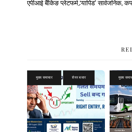
एपीआई बैंकिङ प्लेटफर्म ‘र्‍यापिड’ सार्वजनिक, कर
RE
मुख्य समाचार
,
शेयर बजार
मुख्य समा