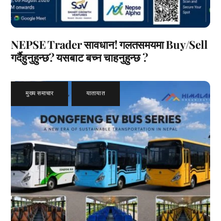
NEPSE Trader सावधान! गलतसमयमा Buy/Sell
गर्दैहुनुहुन्छ? यसबाट बच्न चाहनुहुन्छ ?
मुख्य समाचार
,
यातायात