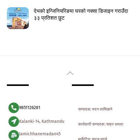
देभको इन्जिनियरिङमा घरको नक्सा डिजाइन गराउँदा
३३ प्रतिशत छुट
Back
To
Top
9851126281
सम्पादक: मदन लामिछाने
Kalanki-14, Kathmandu
कार्यकारी सम्पादक: चक्र धमला
lamichhanemadan45
मार्केटिड: सुरज पाण्डे