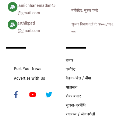
lamichhanemadan45
मार्केटिड: सुरज पाण्डे
@gmail.com
arthikpati
सुचना बिभाग दर्ता नं: १५०८ ∕०७६–
@gmail.com
७७
बजार
Post Your News
कर्पोरेट
बैङ्क–वित्त / बीमा
Advertise With Us
यातायात
शेयर बजार
Icon
label
सूचना-प्रविधि
स्वास्थ्य / जीवनशैली