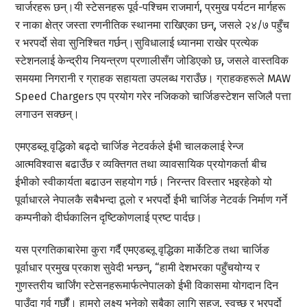
चार्जरहरू छन्।यी स्टेसनहरू पूर्व-पश्चिम राजमार्ग, प्रमुख पर्यटन मार्गहरू
र नाका क्षेत्र जस्ता रणनीतिक स्थानमा राखिएका छन्, जसले २४/७ पहुँच
र भरपर्दो सेवा सुनिश्चित गर्छन्।सुविधालाई ध्यानमा राखेर प्रत्येक
स्टेशनलाई केन्द्रीय नियन्त्रण प्रणालीसँग जोडिएको छ, जसले वास्तविक
समयमा निगरानी र ग्राहक सहायता उपलब्ध गराउँछ। ग्राहकहरूले MAW
Speed Chargers एप प्रयोग गरेर नजिकको चार्जिङस्टेशन सजिलै पत्ता
लगाउन सक्छन्।
एमएडब्लू वृद्धिको बढ्दो चार्जिङ नेटवर्कले ईभी चालकलाई रेन्ज
आत्मविश्वास बढाउँछ र व्यक्तिगत तथा व्यावसायिक प्रयोगकर्ता बीच
ईभीको स्वीकार्यता बढाउन सहयोग गर्छ। निरन्तर विस्तार भइरहेको यो
पूर्वाधारले नेपालकै सबैभन्दा ठूलो र भरपर्दो ईभी चार्जिङ नेटवर्क निर्माण गर्ने
कम्पनीको दीर्घकालिन दृष्टिकोणलाई प्रष्ट पार्दछ।
यस प्रगतिकाबारेमा कुरा गर्दै एमएडब्लू वृद्धिका मार्केटिङ तथा चार्जिङ
पूर्वाधार प्रमुख प्रकाश सुवेदी भन्छन्, “हामी देशभरका पहुँचयोग्य र
गुणस्तरीय चार्जिंग स्टेसनहरूमार्फत्नेपालको ईभी विकासमा योगदान दिन
पाउँदा गर्व गर्छौं। हाम्रो लक्ष्य भनेको सबैका लागि सहज, स्वच्छ र भरपर्दो