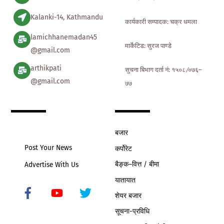
Kalanki-14, Kathmandu
कार्यकारी सम्पादक: चक्र धमला
lamichhanemadan45
मार्केटिड: सुरज पाण्डे
@gmail.com
arthikpati
सुचना बिभाग दर्ता नं: १५०८ ∕०७६–
@gmail.com
७७
बजार
Post Your News
कर्पोरेट
बैङ्क–वित्त / बीमा
Advertise With Us
यातायात
शेयर बजार
Icon
label
सूचना-प्रविधि