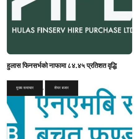
हुलास फिनसर्भको नाफामा ८४.४५ प्रतिशत वृद्धि
मुख्य समाचार
,
शेयर बजार