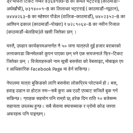
ड्र’मार्फत टिकट नम्बर ७३६७१७७–B का कमल भट्टराई (काठमाडौं–
अर्घखाँची), ७३१४००१–B का लिलाधर भट्टराई ( काठमाडौं–प्यूठान),
७४४७२६३–B का महेश्वर पौडेल (वालिङ–काठमाडौं), ७४०२३५२–B का
आश्विन ढकाल (काठमाडौं–पोखरा) र ७२८१०६४–B का नवीन रिजाल
(काठमाडौं–बेलहिया)ले खसी जितेका छन् ।
यस्तै, उपहार कार्यक्रमअन्तर्गत नै ५० जना यात्रुले दुई हजार बराबरको
लत्ताकपडा किनमेलको कुपन पाएका छन् भने एक सयजनाले फ्रि–टिकट
जितेका छन् । विजेताहरूको नाम सूची बससेवा को वेबसाइट, मोबाइल एप
र आधिकारिक Facebook Page मा हेर्न सकिन्छ।
नेपालमा यात्रा बुकिङको लागि बससेवा लोकप्रिय प्लेटफर्म हो। बस,
हवाइ उडान वा होटल रुम—सबै कुरा अब एउटै एपबाट सजिलै बुक गर्न
सकिन्छ। ग्राहक सहयोग पनि राम्रो छ; हरेक दिन राति १० बजेसम्म
सहायता उपलब्ध हुन्छ। सबै सेवामा क्यासब्याक र प्रोमो कोड जस्ता
अफरहरू पनि पाइन्छन्।