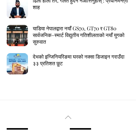
ढिलो होला तर, गलत हुँदैन नआत्तिनुहोस् : प्रधानमन्त्री
शाह
याडिया नेपालद्वारा नयाँ GS70, GT70 र GT80
सार्वजनिक-स्मार्ट विद्युतीय गतिशीलताको नयाँ युगको
सुरुवात
देभको इन्जिनियरिङमा घरको नक्सा डिजाइन गराउँदा
३३ प्रतिशत छुट
Back
To
Top