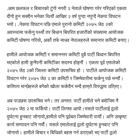
.आम छलफल र बिचारको टुंगो नगरी २ नेताले घोषणा गरेर गरिएको एकता
दीगो हुन सक्दैन भनेका थियौं आखिर २ वर्ष पुग्दा नपुग्दै नेकपा विघटन
भयो। .नेकपा विघटन पछि एमाले पुरानो कमिटी २०७५ जेठ २को
अवस्थामा फर्कनु पर्थ्यो तर बिधान बिपरित हजारौंको संख्यामा आयोजक
कमिटी घोषणा गरियो, अर्को तर्फ माधव नेपालहरुले समान्तर कमिटी बनाए।
हामीले आयोजक कमिटी र समानन्तर कमिटी दुबै पार्टी बिधान बिपरित
भएकोले हामी कुनैपनी कमिटीका सदस्य होइनौं । एकता पूर्व एमालेको
२०७५ जेठ २को जिल्ला कमिटी उपसचिव हो । पार्टीले आयोजक कमिटी
विघटन गरेर २०७५ जेठ २ का कमिटी र जिम्मेवारीमा फर्कनु पर्छ भन्यौं।
कतिपय मान्छेहरुले बगेको खोला फर्कदैन भन्दै हाम्रो विरुद्धमा उत्रिए।
अब पाउछस उपसचिव भने। तर अन्ततः पार्टी हामीले भने बमोजिम नै
२०७५ जेठ २ मा फर्कियो। पार्टी लिगमा आयो।यसले पार्टीलाई ठूलो
दुर्घटना हुनबाट जोगायो,हामीले पनि पूर्वबत जिम्मेवारी पायौं। अनि उत्कृष्ट
कार्य सम्पादन पनि गर्यौ। यसले एमालेलाई ठूलो दुर्घटना हुनबाट पनि
जोगायो। हामीले बिचार र बिधिको बहस गर्न डराएको भए पार्टी ठूलो