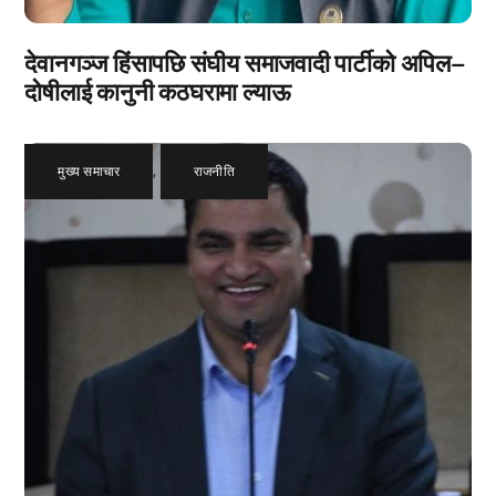
देवानगञ्ज हिंसापछि संघीय समाजवादी पार्टीको अपिल–
दोषीलाई कानुनी कठघरामा ल्याऊ
मुख्य समाचार
,
राजनीति