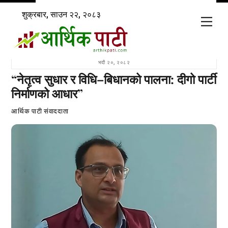
Skip
शुक्रबार, साउन २२, २०८३
to
Men
content
भदौ २०, २०८२
“नेतृत्व सुधार र विधि–बिधानको पालना: दीगो पार्टी
निर्माणको आधार”
आर्थिक पाटी संवाददाता