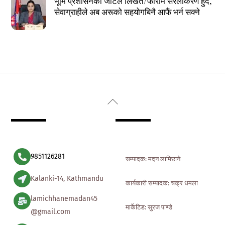
भूमि प्रशासनका जटिल लिखत/फाराम सरलीकरण हुँदै,
सेवाग्राहीले अब अरूको सहयोगबिनै आफैं भर्न सक्ने
Back
To
Top
9851126281
सम्पादक: मदन लामिछाने
Kalanki-14, Kathmandu
कार्यकारी सम्पादक: चक्र धमला
lamichhanemadan45
मार्केटिड: सुरज पाण्डे
@gmail.com