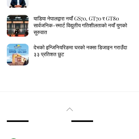
याडिया नेपालद्वारा नयाँ GS70, GT70 र GT80
सार्वजनिक-स्मार्ट विद्युतीय गतिशीलताको नयाँ युगको
सुरुवात
देभको इन्जिनियरिङमा घरको नक्सा डिजाइन गराउँदा
३३ प्रतिशत छुट
Back
To
Top