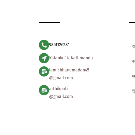
9851126281
स
Kalanki-14, Kathmandu
क
lamichhanemadan45
मा
@gmail.com
arthikpati
स
@gmail.com