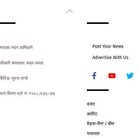
Back
To
Top
Post Your News
म्पादक: मदन लामिछाने
Advertise With Us
ार्यकारी सम्पादक: चक्र धमला
Icon
र्केटिड: सुरज पाण्डे
label
ुचना बिभाग दर्ता नं: १५०८ ∕०७६–७७
बजार
कर्पोरेट
बैङ्क–वित्त / बीमा
यातायात