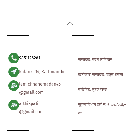
Back
To
Top
9851126281
सम्पादक: मदन लामिछाने
Kalanki-14, Kathmandu
कार्यकारी सम्पादक: चक्र धमला
lamichhanemadan45
मार्केटिड: सुरज पाण्डे
@gmail.com
arthikpati
सुचना बिभाग दर्ता नं: १५०८ ∕०७६–
@gmail.com
७७