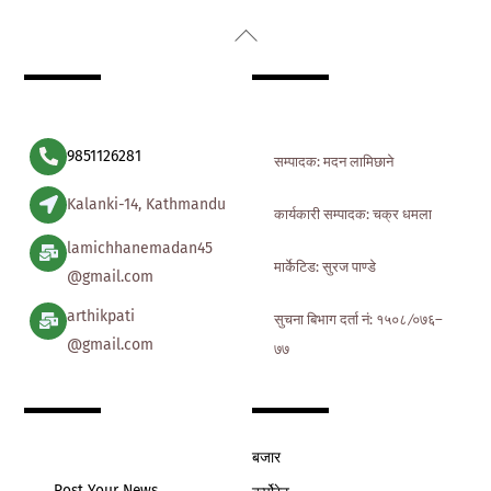
Back
To
Top
9851126281
सम्पादक: मदन लामिछाने
Kalanki-14, Kathmandu
कार्यकारी सम्पादक: चक्र धमला
lamichhanemadan45
मार्केटिड: सुरज पाण्डे
@gmail.com
arthikpati
सुचना बिभाग दर्ता नं: १५०८ ∕०७६–
@gmail.com
७७
बजार
Post Your News