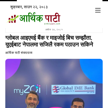
Skip
शुक्रबार, साउन २२, २०८३
to
Men
content
अशोज २४, २०८१
ग्लोबल आइएमई बैंक र माइजोई बिच सम्झौता,
युएईबाट नेपालमा सजिलै रकम पठाउन सकिने
आर्थिक पाटी संवाददाता