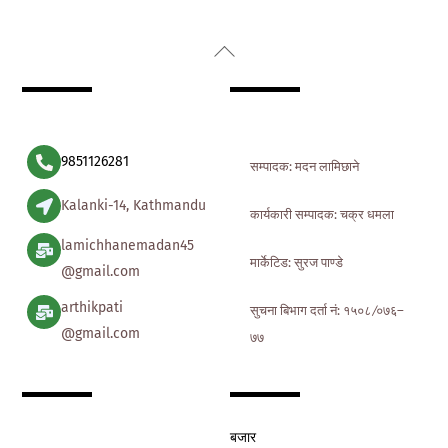
Back
To
Top
9851126281
सम्पादक: मदन लामिछाने
Kalanki-14, Kathmandu
कार्यकारी सम्पादक: चक्र धमला
lamichhanemadan45
मार्केटिड: सुरज पाण्डे
@gmail.com
arthikpati
सुचना बिभाग दर्ता नं: १५०८ ∕०७६–
@gmail.com
७७
बजार