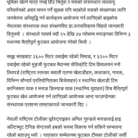
भूमिका खेल्ने मात्र नभई हिँउ चितुवा र यसको वासस्थान जलवायु
परिवर्तनको असर मापन गर्ने सूचक पनि भएकोले यसको संरक्षणका लागि
जनचेतना अभिवृद्धि गर्न कार्यक्रम आयोजना गर्न लागिएको बाइकोस
नेपालका संस्थापक तथा संरक्षणविद डा.पारसविक्रम सिंहले जानकारी
दिनुभयो । संस्थाले गतवर्ष भदौ २५ देखि २७ गतेसम्म मनाङ्गका विभिन्न ३
स्थानमा मैत्रीपूर्ण फुटबल आयोजना गरेको थियो ।
समूह सतहबाट २६०० मिटर उचाईमा रहेको तिमाङ, र ३२०० मिटर
उचाईमा रहेको मुङ्जी फुटबल मैदानमा सेलिब्रेटि टिम हिमालयन स्नो
लिवपर्ड (राष्ट्रिय स्तरका ख्याती प्राप्त खेलाडीहरु, कलाकार, गायक,
विभिन्न सौन्दर्य प्रतियोगिताका बिजेताहरु) र स्थानिय खेलाडी टिम
कान्जिसरा याक र मनाङ ङिस्याङ याक (स्थानिय युवाहरु) विच मैत्रिपूर्ण
फुटबल खेल आयोजना गर्न लागिएको आयोजक आन्ट फाउण्डेनका
संस्थापक प्रशान्त ताम्राकारले जानकारी दिए ।
नेपाली राष्ट्रिय टोलीका पूर्वस्ट्राइकर अनिल गुरुङले मनाङलाई हाइ
अल्टिच्युट टेनिङ सेन्टरको हबको रूपमा विकास गर्न सकिने सम्भावना
रहेको बताउनु भयो । पत्रकार सम्मेलनमा फुटबल टीमका टोलीको जर्सी