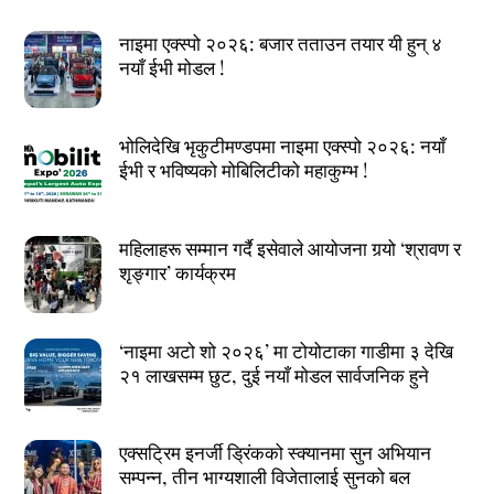
नाइमा एक्स्पो २०२६: बजार तताउन तयार यी हुन् ४
नयाँ ईभी मोडल !
भोलिदेखि भृकुटीमण्डपमा नाइमा एक्स्पो २०२६: नयाँ
ईभी र भविष्यको मोबिलिटीको महाकुम्भ !
महिलाहरू सम्मान गर्दै इसेवाले आयोजना गर्‍यो ‘श्रावण र
शृङ्गार’ कार्यक्रम
‘नाइमा अटो शो २०२६’ मा टोयोटाका गाडीमा ३ देखि
२१ लाखसम्म छुट, दुई नयाँ मोडल सार्वजनिक हुने
एक्सट्रिम इनर्जी ड्रिंकको स्क्यानमा सुन अभियान
सम्पन्न, तीन भाग्यशाली विजेतालाई सुनको बल