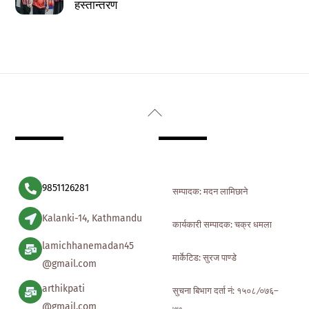
हस्तान्तरण
Back
To
Top
9851126281
सम्पादक: मदन लामिछाने
Kalanki-14, Kathmandu
कार्यकारी सम्पादक: चक्र धमला
lamichhanemadan45
मार्केटिड: सुरज पाण्डे
@gmail.com
arthikpati
सुचना बिभाग दर्ता नं: १५०८ ∕०७६–
@gmail.com