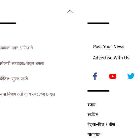
Back
To
Top
Post Your News
म्पादक: मदन लामिछाने
Advertise With Us
ार्यकारी सम्पादक: चक्र धमला
Icon
र्केटिड: सुरज पाण्डे
label
ुचना बिभाग दर्ता नं: १५०८ ∕०७६–७७
बजार
कर्पोरेट
बैङ्क–वित्त / बीमा
यातायात