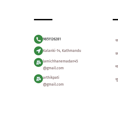
9851126281
स
Kalanki-14, Kathmandu
क
lamichhanemadan45
मा
@gmail.com
arthikpati
स
@gmail.com