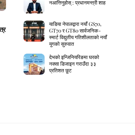
नआत्तिनुहोस् : प्रधानमन्त्री शाह
याडिया नेपालद्वारा नयाँ GS70,
त्र
GT70 र GT80 सार्वजनिक-
स्मार्ट विद्युतीय गतिशीलताको नयाँ
युगको सुरुवात
देभको इन्जिनियरिङमा घरको
नक्सा डिजाइन गराउँदा ३३
प्रतिशत छुट