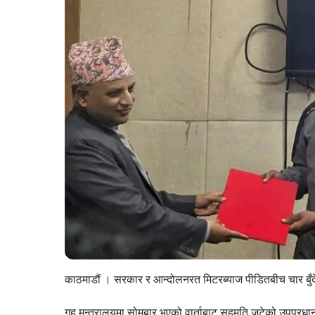
काठमाडौं । सरकार र आन्दोलनरत मिटरब्याज पीडितबीच चार बु
गृह मन्त्रालयमा सोमबार भएको वार्ताबाट सहमति जुटेको उपप्रधानमन