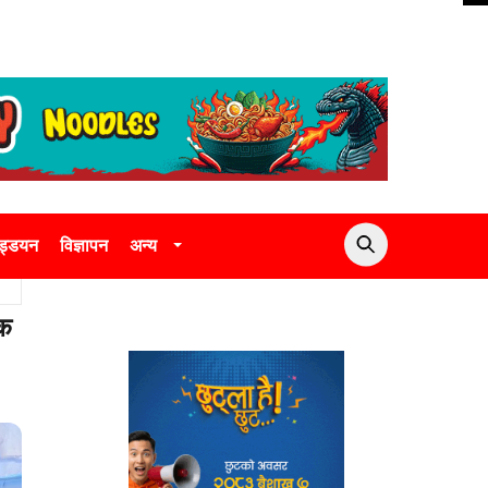
उड्डयन
विज्ञापन
अन्य
िक