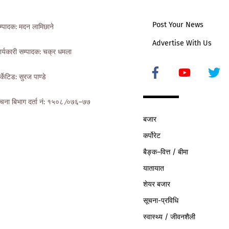
Post Your News
म्पादक: मदन लामिछाने
Advertise With Us
ार्यकारी सम्पादक: चक्र धमला
Icon
र्केटिड: सुरज पाण्डे
label
ुचना बिभाग दर्ता नं: १५०८ ∕०७६–७७
बजार
कर्पोरेट
बैङ्क–वित्त / बीमा
यातायात
शेयर बजार
सूचना-प्रविधि
स्वास्थ्य / जीवनशैली