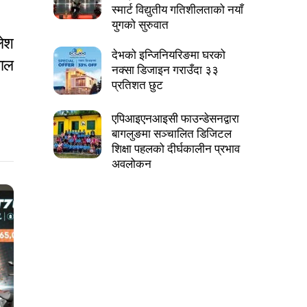
स्मार्ट विद्युतीय गतिशीलताको नयाँ
युगको सुरुवात
लेश
देभको इन्जिनियरिङमा घरको
वाल
नक्सा डिजाइन गराउँदा ३३
प्रतिशत छुट
एपिआइएनआइसी फाउन्डेसनद्वारा
बागलुङमा सञ्चालित डिजिटल
शिक्षा पहलको दीर्घकालीन प्रभाव
अवलोकन