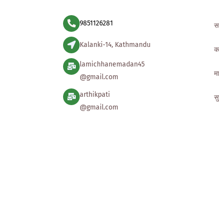
9851126281
स
Kalanki-14, Kathmandu
क
lamichhanemadan45
मा
@gmail.com
arthikpati
स
@gmail.com