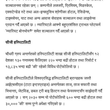
सञ्चालनमा रहेका छन् । कम्पनीले लक्जरी, प्रिमियम, मिडस्केल,
एक्सटेन्डेड स्टे तथा अल–इन्क्लुसिभ श्रेणीका होटल, रेसिडेन्स,
टाइमसेयर, याट तथा अन्य आवास सेवाहरू सञ्चालन तथा लाइसेन्स
प्रदान गर्दै आएको छ । म्यारियटले आफ्नो बहुप्रशंसित ट्राभल प्लेटफर्म
‘म्यारियट बोनभोय®’ समेत सञ्चालन गर्दै आएको छ ।
सीजी हस्पिटालिटी
चौधरी ग्रुप अन्तर्गतको हस्पिटालिटी शाखा सीजी हस्पिटालिटीसँग १२
देशका १३० गन्तव्यमा फैलिएका २२० भन्दा बढी होटल तथा रिसोर्ट र
१३,८३५ भन्दा बढी ‘की’ रहेको विविध पोर्टफोलियो छ ।
सीजी हस्पिटालिटीले विश्वप्रसिद्ध हस्पिटालिटी ब्रान्डहरू जस्तै
आईएचसीएल (टाटा इन्टरप्राइज) अन्तर्गतका ताज, ताज सफारी तथा
भिभान्ता, जेटविङ, डबल ट्री बाइ हिल्टन तथा फेयरमन्टसँग साझेदारी गर्दै
आएको छ । सन् २०३० सम्म यो पोर्टफोलियो ६०० भन्दा बढी होटल तथा
३०,००० ‘की’ सम्म पुग्ने अपेक्षा गरिएको छ ।