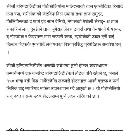
सीजी हस्पिटालिटीको पोर्टफोलियोमा माल्दिभ्सको ताज एक्सोटिका रिसोर्ट
एण्ड स्पा, श्रीलंकाको जेटविङ विल उयाना तथा ताज समुद्र,
फिलिपिन्सको द फार्म एट सान बेनिटो, नेपालको मेघौली सेराइ– अ ताज
सफारिज लज, दुबईको ताज जुमेराह लेक्स टावर्स तथा केन्याको फेयरमन्ट
द नोरफोक र फेयरमन्ट मारा सफारी क्लब, न्यूयोर्कको डबल ट्री बाई
हिल्टन जेएफके एयरपोर्ट लगायतका विश्वप्रसिद्ध प्रपटिहरू समावेश छन्
।
सीजी हस्पिटालिटीसँग भारतकै सबैभन्दा ठूलो होटल व्यवस्थापन
कम्पनीमध्ये एक कन्सेप्ट हस्पिटालिटी/फर्न होटल पनि रहेको छ, जसले
१५० भन्दा बढी मिड–मार्केटदेखि लक्जरी होटलहरू आफ्नै ब्राण्ड द फर्न
सिरिज बाइ म्यारियट मार्फत व्यवस्थापन गर्दै आएको छ । यो पोर्टफोलियो
सन् २०३१ सम्म ५०० होटलसम्म पुग्ने लक्ष्य राखिएको छ ।