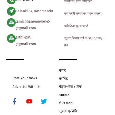
सम्पादक: मदन लामिछाने
Kalanki-14, Kathmandu
कार्यकारी सम्पादक: चक्र धमला
lamichhanemadan45
मार्केटिड: सुरज पाण्डे
@gmail.com
arthikpati
सुचना बिभाग दर्ता नं: १५०८ ∕०७६–
@gmail.com
७७
बजार
Post Your News
कर्पोरेट
बैङ्क–वित्त / बीमा
Advertise With Us
यातायात
शेयर बजार
Icon
label
सूचना-प्रविधि