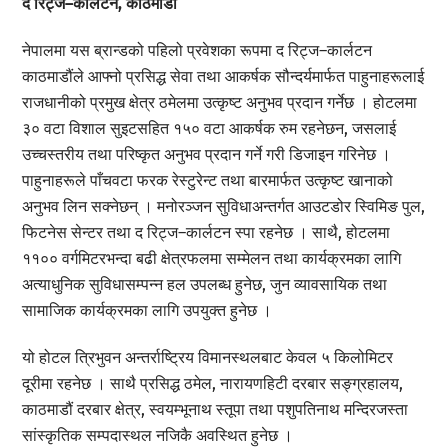
द रिट्ज–कार्लटन, काठमाडौं
नेपालमा यस ब्रान्डको पहिलो प्रवेशका रूपमा द रिट्ज–कार्लटन
काठमाडौंले आफ्नो प्रसिद्ध सेवा तथा आकर्षक सौन्दर्यमार्फत पाहुनाहरूलाई
राजधानीको प्रमुख क्षेत्र ठमेलमा उत्कृष्ट अनुभव प्रदान गर्नेछ । होटलमा
३० वटा विशाल सुइटसहित १५० वटा आकर्षक रुम रहनेछन, जसलाई
उच्चस्तरीय तथा परिष्कृत अनुभव प्रदान गर्ने गरी डिजाइन गरिनेछ ।
पाहुनाहरूले पाँचवटा फरक रेस्टुरेन्ट तथा बारमार्फत उत्कृष्ट खानाको
अनुभव लिन सक्नेछन् । मनोरञ्जन सुविधाअन्तर्गत आउटडोर स्विमिङ पुल,
फिटनेस सेन्टर तथा द रिट्ज–कार्लटन स्पा रहनेछ । साथै, होटलमा
११०० वर्गमिटरभन्दा बढी क्षेत्रफलमा सम्मेलन तथा कार्यक्रमका लागि
अत्याधुनिक सुविधासम्पन्न हल उपलब्ध हुनेछ, जुन व्यावसायिक तथा
सामाजिक कार्यक्रमका लागि उपयुक्त हुनेछ ।
यो होटल त्रिभुवन अन्तर्राष्ट्रिय विमानस्थलबाट केवल ५ किलोमिटर
दूरीमा रहनेछ । साथै प्रसिद्ध ठमेल, नारायणहिटी दरबार सङ्ग्रहालय,
काठमाडौं दरबार क्षेत्र, स्वयम्भूनाथ स्तूपा तथा पशुपतिनाथ मन्दिरजस्ता
सांस्कृतिक सम्पदास्थल नजिकै अवस्थित हुनेछ ।