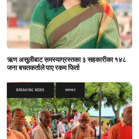
ऋण असुलीबाट समस्याग्रस्तका ३ सहकारीका १४८
जना बचतकर्ताले पाए रकम फिर्ता
BREAKING NEWS
,
समाचार