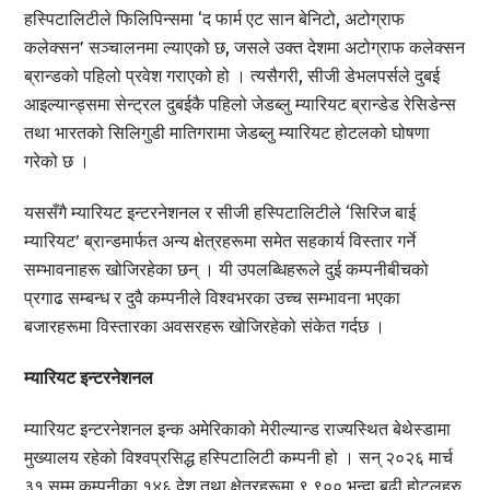
हस्पिटालिटीले फिलिपिन्समा ‘द फार्म एट सान बेनिटो, अटोग्राफ
कलेक्सन’ सञ्चालनमा ल्याएको छ, जसले उक्त देशमा अटोग्राफ कलेक्सन
ब्रान्डको पहिलो प्रवेश गराएको हो । त्यसैगरी, सीजी डेभलपर्सले दुबई
आइल्यान्ड्समा सेन्ट्रल दुबईकै पहिलो जेडब्लु म्यारियट ब्रान्डेड रेसिडेन्स
तथा भारतको सिलिगुडी मातिगरामा जेडब्लु म्यारियट होटलको घोषणा
गरेको छ ।
यससँगै म्यारियट इन्टरनेशनल र सीजी हस्पिटालिटीले ‘सिरिज बाई
म्यारियट’ ब्रान्डमार्फत अन्य क्षेत्रहरूमा समेत सहकार्य विस्तार गर्ने
सम्भावनाहरू खोजिरहेका छन् । यी उपलब्धिहरूले दुई कम्पनीबीचको
प्रगाढ सम्बन्ध र दुवै कम्पनीले विश्वभरका उच्च सम्भावना भएका
बजारहरूमा विस्तारका अवसरहरू खोजिरहेको संकेत गर्दछ ।
म्यारियट इन्टरनेशनल
म्यारियट इन्टरनेशनल इन्क अमेरिकाको मेरील्यान्ड राज्यस्थित बेथेस्डामा
मुख्यालय रहेको विश्वप्रसिद्ध हस्पिटालिटी कम्पनी हो । सन् २०२६ मार्च
३१ सम्म कम्पनीका १४६ देश तथा क्षेत्रहरूमा ९,९०० भन्दा बढी होटलहरु