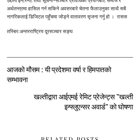
उद्देश्य इन्टरनेट तथा सूचना–सञ्चार प्रविधिको प्रयोगबाट समाज र
अर्थतन्त्रमा हासिल गर्न सकिने अवसरबारे चेतना फैलाउनुका साथै सबै
नागरिकलाई डिजिटल पहुँचमा जोड्ने वातावरण सृजना गर्नु हो । रासस
तस्बिरःअन्तरराष्ट्रिय दूरसञ्चार सङ्घ
आजको मौसम : यी प्रदेशमा वर्षा र हिमपातको
सम्भावना
खल्तीद्वारा आईएमई रेमिट प्रेजेन्ट्स ”खल्ती
इन्फ्लुएन्सर अवार्ड” को घोषणा
RELATED POSTS