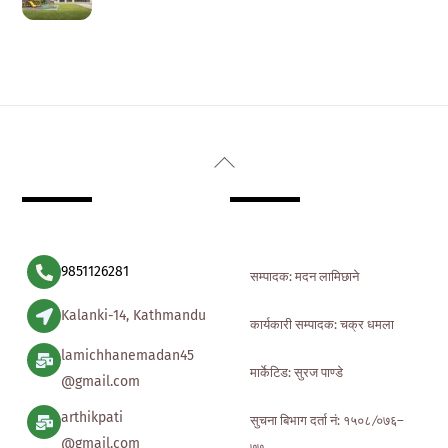
Back
To
Top
9851126281
सम्पादक: मदन लामिछाने
Kalanki-14, Kathmandu
कार्यकारी सम्पादक: चक्र धमला
lamichhanemadan45
मार्केटिड: सुरज पाण्डे
@gmail.com
arthikpati
सुचना बिभाग दर्ता नं: १५०८ ∕०७६–
@gmail.com
७७