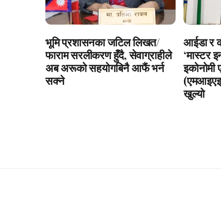
भूमि प्रशासनका जटिल लिखत/
आईडा र काठ
फाराम सरलीकरण हुँदै, सेवाग्राहीले
‘मास्टर इ
अब अरूको सहयोगबिनै आफैं भर्न
इकोनोमी ए
सक्ने
(एमआइएइडी
खुल्यो