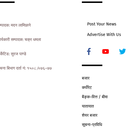
Top
Post Your News
म्पादक: मदन लामिछाने
Advertise With Us
ार्यकारी सम्पादक: चक्र धमला
Icon
र्केटिड: सुरज पाण्डे
label
ुचना बिभाग दर्ता नं: १५०८ ∕०७६–७७
बजार
कर्पोरेट
बैङ्क–वित्त / बीमा
यातायात
शेयर बजार
सूचना-प्रविधि