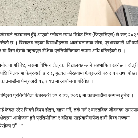
े उद्देश्यले सञ्चालन हुँदै आएको ग्लोबल म्याथ डिबेट लिग (जिएमडिएल) ले सन् २०२
क गरेको छ । विद्यालय तहका विद्यार्थीहरूमा आलोचनात्मक सोच, प्रभावकारी अभिव्यक
हित यो लिग देशकै महत्वपूर्ण शैक्षिक प्रतियोगिताका रूपमा अघि बढिरहेको छ ।
आयोजना गरिनेछ, जसमा विभिन्न क्षेत्रका विद्यालयहरूको सहभागिता रहनेछ । क्षेत्र
यसपछि चितवनमा फेब्रुअरी ७ र ८, बुटवल–भैरहवामा फेब्रुअरी १० र ११ तथा पोखर
चरण काठमाडौंमा फेब्रुअरी १६ र १७ मा आयोजना गरिनेछ ।
ष्ट्रिय प्रतियोगिता फेब्रुअरी २१ र २२, २०२६ मा काठमाडौंमा सम्पन्न हुनेछ ।
ेवल रटेर सिक्ने विषय होइन, बहस गर्ने, तर्क गर्ने र वास्तविक जीवनका समस्या
क्षेत्रमा आयोजना हुने प्रतियोगिता र बलिया साझेदारीमार्फत हामी विश्व मञ्चमा
गरिरहेका छौं ।”