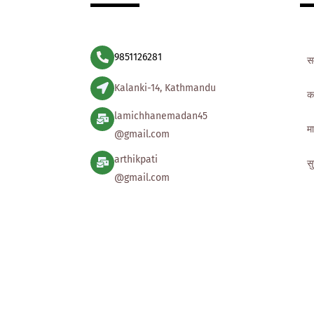
9851126281
स
Kalanki-14, Kathmandu
क
lamichhanemadan45
मा
@gmail.com
arthikpati
स
@gmail.com