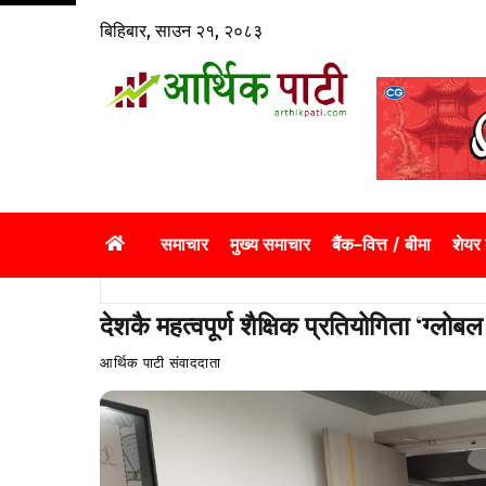
Skip
बिहिबार, साउन २१, २०८३
to
content
समाचार
मुख्य समाचार
बैंक–वित्त / बीमा
शेयर
देशकै महत्वपूर्ण शैक्षिक प्रतियोगिता ‘ग्लोब
आर्थिक पाटी संवाददाता