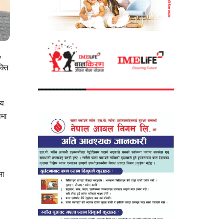
६
्ति
ीय
ामा
मा