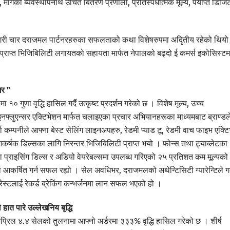
मागको ब्यवस्थापनार्थ उचित बितरण प्रणाली, प्रतिस्पर्धात्मक मूल्य, पर्याप्त डिज
िबी गरी चार दराजमल पार्टनरहरुका सफलताको कथा विशेषरुपमा अदिृतीय रहेको थियो
ारा प्राप्त भिजिबिलिटी लगायतको सहायता मार्फत नेपालको बढ्दो ई कमर्स इकोसिस्ट
मर ”
 गुणा वृद्धि हासिल गर्दै उत्कृष्ट प्रदर्शन गरेको छ । विशेष मूल्य, उच्च
फ्लुएन्सर एक्टिभेशन मार्फत चलाइएका प्रचार अभियानहरूका माध्यमबाट ब्राण्डल
कम्पनीले आफ्ना बेस्ट सेलिंग लाइनअपहरु, रेडमी प्याड टू, रेडमी वाच फाइभ एक्टि
कर्षक डिल्सका लागि निरन्तर भिजिबिलिटी प्राप्त भयो । फोन्स तथा ट्याब्लेटका
 प्राइसिंग डिल्स र अडियो वेयरेबल्समा उपलब्ध गरिएको २५ प्रतिशत कम मूल्यको
आकर्षित गर्न सफल रह्यो । सेल अवधिभर, दराजमलको अथेन्टिसिटी ग्यारेन्टिले गर्
ट्रेस्टलाई रेकर्ड ब्रेकिंग कन्भर्जनमा लान सफल भएको हो ।
ात पारे उल्लेखनिय बृद्धि
, अप्रिल ४.४ सेलको तुलनामा आफ्नो अर्डरमा ३३३% वृद्धि हासिल गरेको छ । शीर्ष