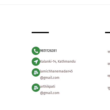
9851126281
स
Kalanki-14, Kathmandu
क
lamichhanemadan45
मा
@gmail.com
arthikpati
स
@gmail.com