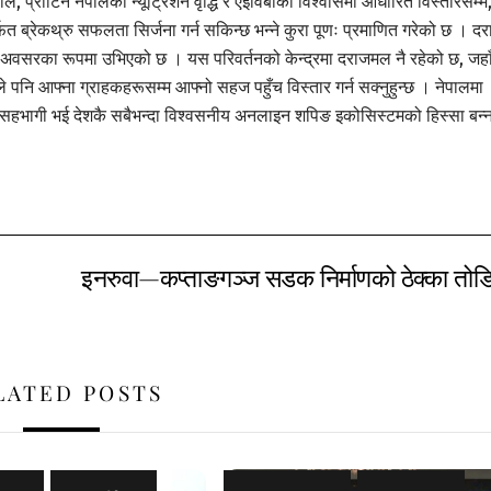
, प्रोटिन नेपालको न्यूट्रिशन वृद्धि र एईविबीको विश्वासमा आधारित विस्तारसम्म
त ब्रेकथ्रु सफलता सिर्जना गर्न सकिन्छ भन्ने कुरा पूणः प्रमाणित गरेको छ । द
्धि–अवसरका रूपमा उभिएको छ । यस परिवर्तनको केन्द्रमा दराजमल नै रहेको छ, जहा
ूले पनि आफ्ना ग्राहकहरूसम्म आफ्नो सहज पहुँच विस्तार गर्न सक्नुहुन्छ । नेपालमा
ा सहभागी भई देशकै सबैभन्दा विश्वसनीय अनलाइन शपिङ इकोसिस्टमको हिस्सा बन्
इनरुवा—कप्ताङगञ्ज सडक निर्माणको ठेक्का तोड
LATED POSTS