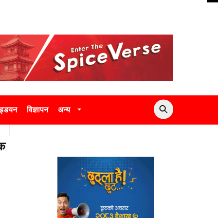
उड्डयन
विज्ञापन
अन्य
िक