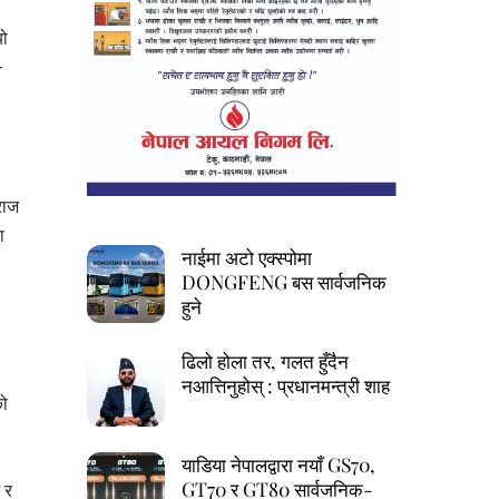
यो
–
राज
ा
नाईमा अटो एक्स्पोमा
DONGFENG बस सार्वजनिक
हुने
ढिलो होला तर, गलत हुँदैन
नआत्तिनुहोस् : प्रधानमन्त्री शाह
को
याडिया नेपालद्वारा नयाँ GS70,
GT70 र GT80 सार्वजनिक-
 र