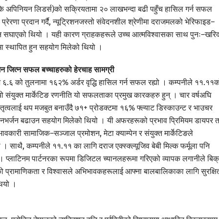
 (कि अपिनियन लिडर्स)को सक्रियतामा २० लाखभन्दा बढी पहुँच हासिल गर्न सफल
रेरणा प्रदान गर्दै, न्यूट्रिशनजस्तो संवेदनशील श्रेणीमा दराजमलको भेरिफाइड–
 सघाएको थियो । यही कारण ग्राहकहरूले उच्च आत्मविश्वासका साथ पुनः–खरि
पमा स्थापित हुन सहयोग मिलेको थियो ।
मन जित्न सफल बच्चाहरुको हेरचाह सामग्री
 दराज ६.६ को तुलनामा १६२% अर्डर वृद्धि हासिल गर्न सफल रह्यो । कम्पनीले ११.११
यो संयुक्त मार्केटिङ रणनीति यो सफलताका प्रमुख कारकहरु हुन् । चार वर्षअघि
तृत्वलाई थप मजबुत बनाउँदै ७१+ प्रोडक्टमा १६% फ्ल्याट डिस्काउन्ट र भाउचर
 कनभर्जन बढाउन सहयोग मिलेको थियो । यी अफरहरूको प्रभाव प्रिमियम डायपर 
वकारी सामाजिक–सञ्जाल प्रमोशन, मेटा क्याम्पेन र संयुक्त मार्केटिङले
 साथै, कम्पनीले ११.११ का लागि दराज एक्स्क्ल्यूजिव बेबी मिल्क फर्मूला पनि
यो । प्लाटिनम पार्टनरका रूपमा डिजिटल च्यानलहरूमा गरिएको व्यापक लगानीले बिक्
ो प्रामाणिकता र विश्वासले अभिभावकहरूलाई आफ्ना बालबालिकाका लागि सुरक्षि
थियो ।