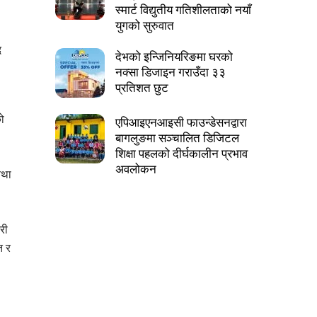
स्मार्ट विद्युतीय गतिशीलताको नयाँ
युगको सुरुवात
द
देभको इन्जिनियरिङमा घरको
नक्सा डिजाइन गराउँदा ३३
प्रतिशत छुट
को
एपिआइएनआइसी फाउन्डेसनद्वारा
बागलुङमा सञ्चालित डिजिटल
शिक्षा पहलको दीर्घकालीन प्रभाव
अवलोकन
तथा
री
त र