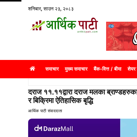
Skip
शनिबार, साउन २३, २०८३
to
content
समाचार
मुख्य समाचार
बैंक–वित्त / बीमा
शेयर
दराज ११.११द्वारा दराज मलका ब्राण्डहरुका 
र बिक्रिमा ऐतिहासिक बृद्धि
आर्थिक पाटी संवाददाता