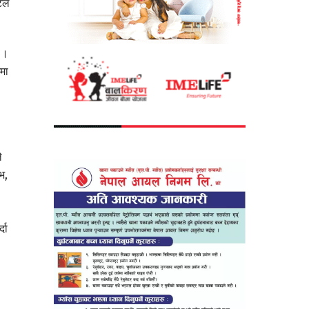
िटल
 ।
ममा
े
भ,
दा