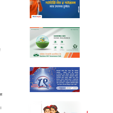
ा
यस
 ।