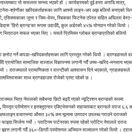
माध्यमबाट यो सफलता सम्भव भएको हो । कार्यक्रमको दुई हप्ता अगाडि मात्र,
र फिटनेस–श्रेणीका खरिदकर्ताहरूका लागि आफ्नो लाइन–अप अझ बलियो बनाएको थि
डी, एसिक्सकाका जुत्ता र जिम–वेयर, रिबकका फिटनेस एपेरल सहित अघिल्ला बेस्ट
दास ‘हिरो ब्रान्ड’का रूपमा उदाउँदै, कुल अर्डरको ४५% योगदान गरेको थियो ।
 माग भित्राउन सफल भएका थिए । यसले प्रिमियम ग्लोबल ब्रान्डप्रतिको बलियो
मा छनोट गर्ने कपडा–खरिदकर्ताहरूका लागि प्रस्तुत गरेको थियो । ब्राण्डहासले द
ँदै प्रायोजित सामाजिक सञ्जाल विज्ञापनमा लगानी गर्दै उच्च–खरिद–मनसाय भएक
ियो । दराजमलले प्रामाणिकता र वारन्टीको आश्वासन दिने भएकाले, ग्राहकहरूले
्मविश्वासका साथ ब्राण्डहाउस रोजेको प्रष्ट रहेको छ ।
दराजमल भित्र नेपालको सबैभन्दा छिटो बढ्दै गएको न्यूट्रिशन ब्रान्डको रूपमा
विस्तृत प्रोमोशन र इनफ्लुएन्सर एक्टिभेसनको सहायताबाट ब्रान्डले दराज ६.६ 
ो । अफलाइन बजारभन्दा औसत ३०% कम मूल्यमा उत्पादन उपलब्ध गराउने दराजको
क फाइदा सिर्जना गर्यो । प्लाटिनम पार्टनरका रुपमा रहेको प्रोटिन नेपालले दराज
्समा बृहत्त लगानी गर्दै ३६०–डिग्री प्रमोशनल अभियान सञ्चालन गरेको थियो । दराज