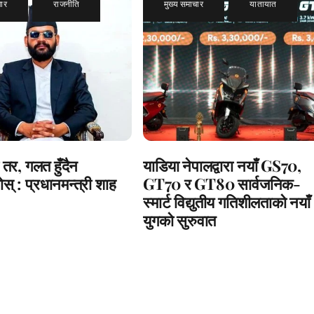
चार
,
राजनीति
मुख्य समाचार
,
यातायात
 तर, गलत हुँदैन
याडिया नेपालद्वारा नयाँ GS70,
स् : प्रधानमन्त्री शाह
GT70 र GT80 सार्वजनिक-
स्मार्ट विद्युतीय गतिशीलताको नयाँ
युगको सुरुवात