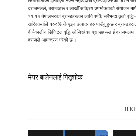
सियाओमीको इलेक्ट्रोनिक्स नेतृत्वदेखि ब्राण्डहाउसको फेशन उछाल
दराजमलले, ब्रान्डहरू र लाखौँ सक्रिय उपभोक्ताको संयोजन मार्फ
११.११ नेपालभरका ब्रान्डहरूका लागि वर्षकै सबैभन्दा ठूलो वृद
खरिदकर्ताले १००% जेन्यूइन उत्पादनहरु पाउँनु हुन्छ र ब्रान्डहर
दीर्घकालीन डिजिटल वृद्धि खोजिरहेका ब्रान्डहरूलाई दराजमलम
दराजले आमन्त्रण गरेको छ ।
मेयर बालेनलाई पितृशोक
RE