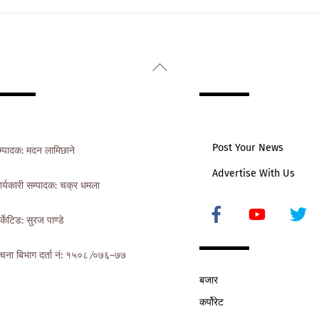
Back
To
Top
Post Your News
म्पादक: मदन लामिछाने
Advertise With Us
ार्यकारी सम्पादक: चक्र धमला
Icon
र्केटिड: सुरज पाण्डे
label
ुचना बिभाग दर्ता नं: १५०८ ∕०७६–७७
बजार
कर्पोरेट