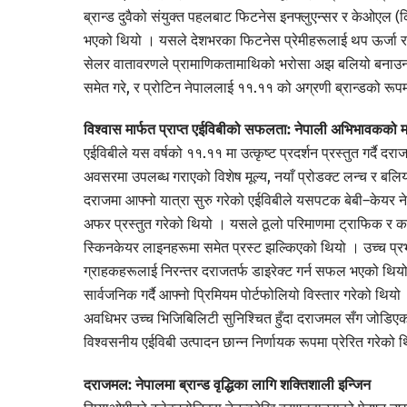
ब्रान्ड दुवैको संयुक्त पहलबाट फिटनेस इनफ्लुएन्सर र केओएल
भएको थियो । यसले देशभरका फिटनेस प्रेमीहरूलाई थप ऊर्जा र प्
सेलर वातावरणले प्रामाणिकतामाथिको भरोसा अझ बलियो बनाउन
समेत गरे, र प्रोटिन नेपाललाई ११.११ को अग्रणी ब्रान्डको रू
विश्वास मार्फत प्राप्त एईविबीको सफलता: नेपाली अभिभावकको 
एईविबीले यस वर्षको ११.११ मा उत्कृष्ट प्रदर्शन प्रस्तुत गर्दै
अवसरमा उपलब्ध गराएको विशेष मूल्य, नयाँ प्रोडक्ट लन्च र बलि
दराजमा आफ्नो यात्रा सुरु गरेको एईविबीले यसपटक बेबी–केयर ने
अफर प्रस्तुत गरेको थियो । यसले ठूलो परिमाणमा ट्राफिक र
स्किनकेयर लाइनहरूमा समेत प्रस्ट झल्किएको थियो । उच्च प्रभा
ग्राहकहरूलाई निरन्तर दराजतर्फ डाइरेक्ट गर्न सफल भएको थियो ।
सार्वजनिक गर्दै आफ्नो प्रिमियम पोर्टफोलियो विस्तार गरेको थि
अवधिभर उच्च भिजिबिलिटी सुनिश्चित हुँदा दराजमल सँग जोडिएक
विश्वसनीय एईविबी उत्पादन छान्न निर्णायक रूपमा प्रेरित गरेको 
दराजमल: नेपालमा ब्रान्ड वृद्धिका लागि शक्तिशाली इन्जिन