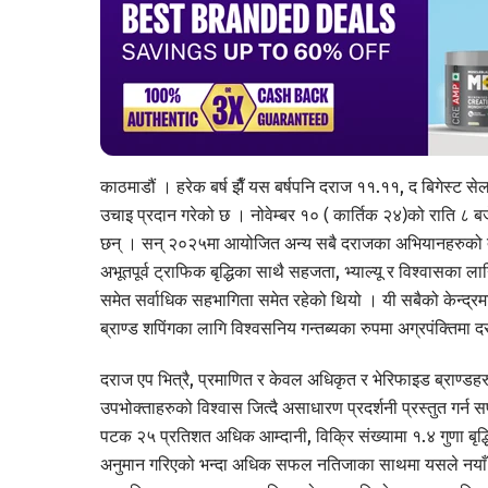
काठमाडौं । हरेक बर्ष झैँ यस बर्षपनि दराज ११.११, द बिगेस्ट स
उचाइ प्रदान गरेको छ । नोवेम्बर १० ( कार्तिक २४)को राति ८ बज
छन् । सन् २०२५मा आयोजित अन्य सबै दराजका अभियानहरुको त
अभूतपूर्व ट्राफिक बृद्धिका साथै सहजता, भ्याल्यू र विश्वासक
समेत सर्वाधिक सहभागिता समेत रहेको थियो । यी सबैको केन्द्रम
ब्राण्ड शपिंगका लागि विश्वसनिय गन्तब्यका रुपमा अग्रपंक्तिमा
दराज एप भित्रै, प्रमाणित र केवल अधिकृत र भेरिफाइड ब्राण्डहर
उपभोक्ताहरुको विश्वास जित्दै असाधारण प्रदर्शनी प्रस्तुत ग
पटक २५ प्रतिशत अधिक आम्दानी, विक्रि संख्यामा १.४ गुणा बृद्ध
अनुमान गरिएको भन्दा अधिक सफल नतिजाका साथमा यसले नयाँ आ