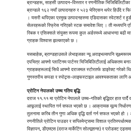
ब्रान्डहरू, साहसी उत्पादन–विस्तार र रणनीतिक भिजिबिलिटीका 
ब्रान्डले १६२ नयाँ उत्पादनहरु र ५२३ भेरिएसन थपेर हिउँदे 
। यसरी थपिएका प्रमुख उत्पादनहरुमा एडिदासका स्वेटशर्ट र हु
सेलरहरूको रिफ्रेस गरिएको स्टक समावेश थिए । ती मध्यपनि एडि
रिबक र एसिक्सले संयुक्त रूपमा कुल अर्डरमध्ये आधाभन्दा बढी
ग्राहक विश्वास झल्काएको छ ।
यसबाहेक, ब्राण्डहाउसले लेभाइजका न्यू अराइभल्सपनि सूक्ष्मरूप
एपभित्र आफ्नो प्लाटिनम पार्टनर भिजिबिलिटीलाई अधिकतम बनाउ
ग्राहकहरूलाई सिधै आफ्नो दराजमल स्टोरतर्फ डाइरेक्ट गरेको थ
गुणस्तरीय कपडा र स्पोट्र्स–लाइफस्टाइल आवश्यकताका लागि आत
प्रोटिन नेपालको उच्च गतिय बृद्धि
दराज ११.११ मा प्रोटिन नेपालले उच्च–गतिको बृद्धिदर हात पार्दै 
आफूलाई स्थापित गर्न सफल भएको छ । आक्रामक मूल्य निर्धारण, 
तुलनामा करिब तीन गुणा अधिक वृद्धि दर्ता गर्न सफल भएको ह
रणनीतिले प्रोटिन पाउडर र सप्लिमेन्ट्समा विशाल प्रतिस्पर्धात्म
विज्ञापन, डीएमएस (दराज मार्केटिंग सोल्यूशन्स) र प्रोडक्ट एड