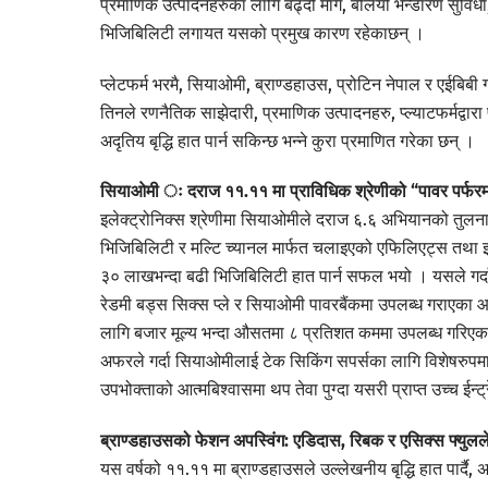
प्रमाणिक उत्पादनहरुका लागि बढ्दो माग, बलियो भन्डारण सुविधा, 
भिजिबिलिटी लगायत यसको प्रमुख कारण रहेकाछन् ।
प्लेटफर्म भरमै, सियाओमी, ब्राण्डहाउस, प्रोटिन नेपाल र एईब
तिनले रणनैतिक साझेदारी, प्रमाणिक उत्पादनहरु, प्ल्याटफर्मद्व
अदृतिय बृद्धि हात पार्न सकिन्छ भन्ने कुरा प्रमाणित गरेका छन् ।
सियाओमी ः दराज ११.११ मा प्राविधिक श्रेणीको “पावर पर्फर
इलेक्ट्रोनिक्स श्रेणीमा सियाओमीले दराज ६.६ अभियानको तुलनामा १०
भिजिबिलिटी र मल्टि च्यानल मार्फत चलाइएको एफिलिएट्स तथा इन
३० लाखभन्दा बढी भिजिबिलिटी हात पार्न सफल भयो । यसले गर्दा 
रेडमी बड्स सिक्स प्ले र सियाओमी पावरबैंकमा उपलब्ध गराएका आ
लागि बजार मूल्य भन्दा औसतमा ८ प्रतिशत कममा उपलब्ध गरिएका
अफरले गर्दा सियाओमीलाई टेक सिकिंग सपर्सका लागि विशेषरुपमा 
उपभोक्ताको आत्मबिश्वासमा थप तेवा पुग्दा यसरी प्राप्त उच्च ईन्
ब्राण्डहाउसको फेशन अपस्विंग: एडिदास, रिबक र एसिक्स फ्युलले ह
यस वर्षको ११.११ मा ब्राण्डहाउसले उल्लेखनीय बृद्धि हात पार्दै