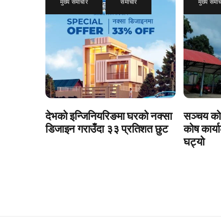
मुख्य समाचार
,
समाचार
मुख्य समा
देभको इन्जिनियरिङमा घरको नक्सा
सञ्चय को
डिजाइन गराउँदा ३३ प्रतिशत छुट
कोष कार्य
घट्यो