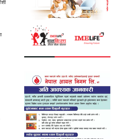
ोशी
ता