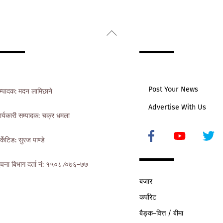
Back
To
Top
Post Your News
म्पादक: मदन लामिछाने
Advertise With Us
ार्यकारी सम्पादक: चक्र धमला
Icon
र्केटिड: सुरज पाण्डे
label
ुचना बिभाग दर्ता नं: १५०८ ∕०७६–७७
बजार
कर्पोरेट
बैङ्क–वित्त / बीमा