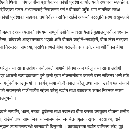
को थियो । नेपाल बीमा प्राधिकरण कोशी प्रदेश कार्यालयको स्थापना भएपछी क
त्रमा देखिएका गलत अभ्यासलाई निराकरण गर्न र बीमाको पहुँच आम नागरिक समक्ष
 कोशी प्रदेशका सहायक उपनिर्देशक सचिन राईले आफनो प्रस्तुतिकरण राख्नुभएको
ो महत्व र आवश्यताको विषयमा सम्पुर्ण उद्योगी ब्यावसायिलाई बुझाउनु पर्ने आवश्यक
ेन्स, बाँदरको आक्रमणबाट भएको क्षति बीमाले व्यहोर्ने–नव्यहोर्ने, बीमा लेख नभएका
ीमा निरन्तरता समस्या, प्राधिकरणले बीमा गराउने÷नगराउने, तथा ओर्जिनल बीमा
ले घरेलु तथा साना उद्योग कार्यालयले आगामी दिनमा आम घरेलु तथा साना उद्योगी
 आफनो उत्पादकत्वमा हुने हानी एवम नोक्सानीबाट कसरी बच्न सकिन्छ भन्ने तर्फ
त गर्नुपर्ने बताउनुभयो । कार्यक्रममा बोल्दै नेपाल घरेलु तथा साना उद्योग महासंघकी
 सयन्त्रले गाउँ गाउँमा रहेका घरेलु उद्योग तथा व्यावसाय समक्ष निरन्तर रुपमा
याउनुभयो ।
ले सम्पत्ति, भवन, स्टक, दुर्घटना तथा स्वास्थ्य बीमा जस्ता उपयुक्त योजना छनौट
ोजना, रेडियो तथा सामाजिक सञ्जालमार्फत जनचेतनामूलक सूचना प्रसारण, दाबी
ुदान उपयोगसम्बन्धी जानकारी दिनुभयो । कार्यक्रममा उद्योग वाणिज्य संघ, पूर्व