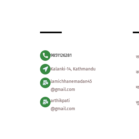
9851126281
स
Kalanki-14, Kathmandu
क
lamichhanemadan45
मा
@gmail.com
arthikpati
स
@gmail.com