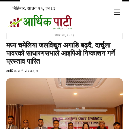
Skip
बिहिबार, साउन २१, २०८३
to
Men
content
मंसिर १४, २०८२
मध्य चमेलिया जलविद्युत अगाडि बढ्दै, दार्चुला
पावरको साधारणसभाले आइपिओ निष्काशन गर्ने
प्रस्ताव पारित
आर्थिक पाटी संवाददाता