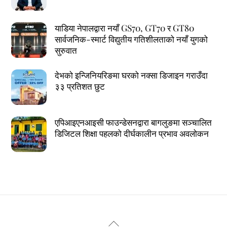
याडिया नेपालद्वारा नयाँ GS70, GT70 र GT80
सार्वजनिक-स्मार्ट विद्युतीय गतिशीलताको नयाँ युगको
सुरुवात
देभको इन्जिनियरिङमा घरको नक्सा डिजाइन गराउँदा
३३ प्रतिशत छुट
एपिआइएनआइसी फाउन्डेसनद्वारा बागलुङमा सञ्चालित
डिजिटल शिक्षा पहलको दीर्घकालीन प्रभाव अवलोकन
Back