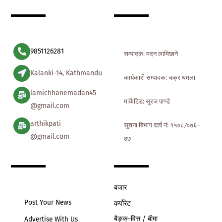
To
Top
9851126281
सम्पादक: मदन लामिछाने
Kalanki-14, Kathmandu
कार्यकारी सम्पादक: चक्र धमला
lamichhanemadan45
मार्केटिड: सुरज पाण्डे
@gmail.com
arthikpati
सुचना बिभाग दर्ता नं: १५०८ ∕०७६–
@gmail.com
७७
बजार
Post Your News
कर्पोरेट
बैङ्क–वित्त / बीमा
Advertise With Us