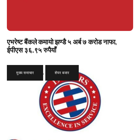
एभरेष्ट बैंकले कमायो झण्डै ५ अर्ब ७ करोड नाफा,
ईपीएस ३६.९५ रुपैयाँ
मुख्य समाचार
,
शेयर बजार