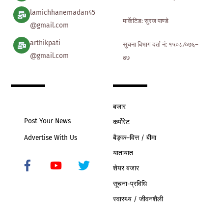
lamichhanemadan45
मार्केटिड: सुरज पाण्डे
@gmail.com
arthikpati
सुचना बिभाग दर्ता नं: १५०८ ∕०७६–
@gmail.com
७७
बजार
Post Your News
कर्पोरेट
बैङ्क–वित्त / बीमा
Advertise With Us
यातायात
शेयर बजार
Icon
label
सूचना-प्रविधि
स्वास्थ्य / जीवनशैली