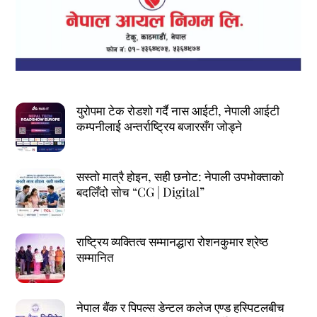
युरोपमा टेक रोडशो गर्दै नास आईटी, नेपाली आईटी
कम्पनीलाई अन्तर्राष्ट्रिय बजारसँग जोड्ने
सस्तो मात्रै होइन, सही छनोट: नेपाली उपभोक्ताको
बदलिँदो सोच “CG | Digital”
राष्ट्रिय व्यक्तित्व सम्मानद्धारा रोशनकुमार श्रेष्ठ
सम्मानित
नेपाल बैंक र पिपल्स डेन्टल कलेज एण्ड हस्पिटलबीच