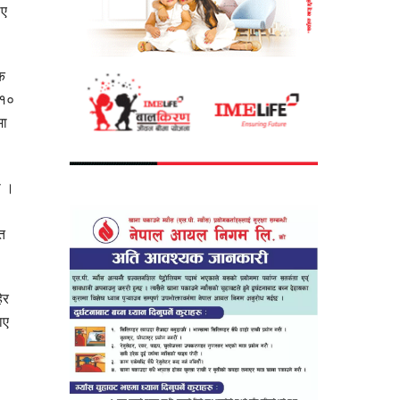
िए
क
 १०
मा
ो ।
त
ेर
ाए