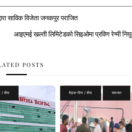
्धारा साविक विजेता जनकपुर पराजित
आइएमई खल्ती लिमिटेडको सिइओमा प्रविण रेग्मी नियु
LATED POSTS
त / बीमा
बैङ्क–वित्त / बीमा
,
समाचार