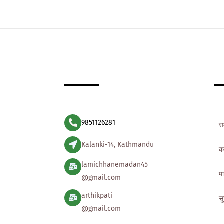
9851126281
स
Kalanki-14, Kathmandu
क
lamichhanemadan45
मा
@gmail.com
arthikpati
स
@gmail.com