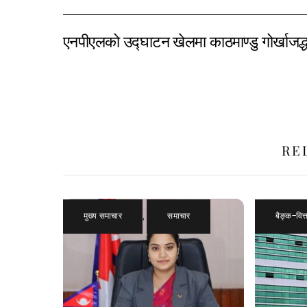
एनपीएलको उद्घाटन खेलमा काठमाण्डु गोर्खाजद
RE
मुख्य समाचार
,
समाचार
बैङ्क–वित्