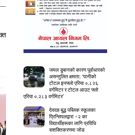
क्त
जमल डुबानको कारण पूर्वाधारको
असन्तुलित क्षमता: ‘पानीको
टोटल इनफ्लो एरिया ०.८२६
वर्गमिटर र टोटल आउट फ्लो
एरिया ०.२८३ वर्गमिटर’
देवदह बुद्ध पब्लिक स्कूलका
प्रिन्सिपलद्वारा +२ का
विद्यार्थीहरूका लागि प्रविधि
सशक्तिकरणमा जोड