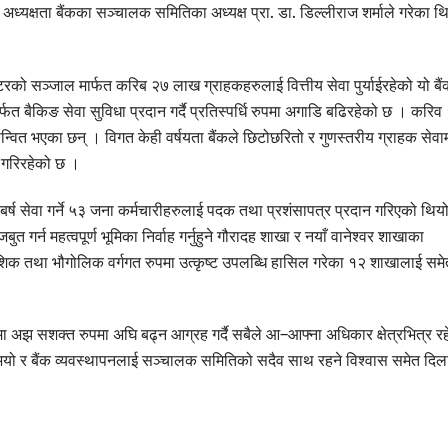
ध्यक्षता बैंकका सञ्चालक समितिका अध्यक्ष प्रा. डा. डिल्लीराज शर्माले गरेका थ
ो सञ्जाल मार्फत करिब २७ लाख ग्राहकहरुलाई वित्तीय सेवा पुर्याईरहेको यो बैं
्फत बैकिङ सेवा सुविधा प्रदान गर्दै प्रतिस्पर्धि रुपमा अगाडि बढिरहेको छ । करिव
न्वित भएका छन् । विगत केही वर्षयता बैंकले छिटोछरितो र गुणस्तरीय ग्राहक सेवा
न गरिरहेको छ ।
२० बर्ष सेवा गर्ने ५३ जना कर्मचारीहरुलाई पदक तथा प्रशंसापत्र प्रदान गरिएको थिय
ुत गर्न महत्वपूर्ण भूमिका निर्वाह गर्नुहुने गौरादह शाखा र नयाँ वानेश्वर शाखाका
देशिक तथा भौगोलिक वर्गगत रुपमा उत्कृष्ट उपलब्धि हासिल गरेका १२ शाखालाई समे
िनमा अझ सशक्त रुपमा अघि बढ्न आग्रह गर्दै सबैले आ–आफ्ना अधिकार क्षेत्रभित्र रह
गर्नुभयो र बैंक व्यवस्थापनलाई सञ्चालक समितिको सदैव साथ रहने विश्वास समेत दिल