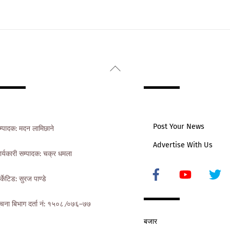
Back
To
Top
Post Your News
म्पादक: मदन लामिछाने
Advertise With Us
ार्यकारी सम्पादक: चक्र धमला
Icon
र्केटिड: सुरज पाण्डे
label
ुचना बिभाग दर्ता नं: १५०८ ∕०७६–७७
बजार