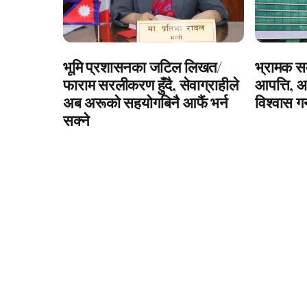
भूमि प्रशासनका जटिल लिखत/
भ्रामक सम
फाराम सरलीकरण हुँदै, सेवाग्राहीले
आपत्ति, 
अब अरूको सहयोगबिनै आफैं भर्न
विश्वास ग
सक्ने