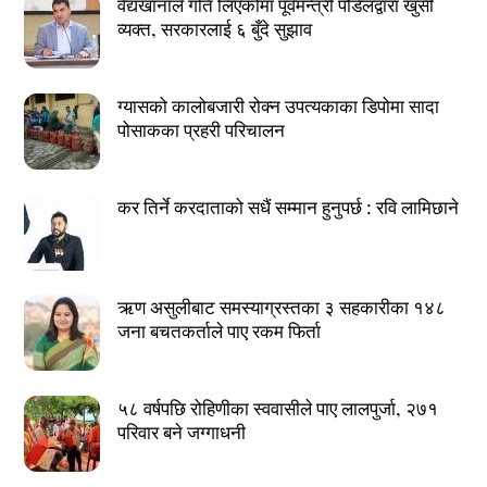
वैद्यखानाले गति लिएकोमा पूर्वमन्त्री पौडेलद्वारा खुसी
व्यक्त, सरकारलाई ६ बुँदे सुझाव
ग्यासको कालोबजारी रोक्न उपत्यकाका डिपोमा सादा
पोसाकका प्रहरी परिचालन
कर तिर्ने करदाताको सधैं सम्मान हुनुपर्छ : रवि लामिछाने
ऋण असुलीबाट समस्याग्रस्तका ३ सहकारीका १४८
जना बचतकर्ताले पाए रकम फिर्ता
५८ वर्षपछि रोहिणीका स्ववासीले पाए लालपुर्जा, २७१
परिवार बने जग्गाधनी