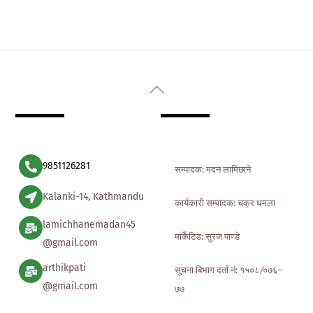
Back
To
Top
9851126281
सम्पादक: मदन लामिछाने
Kalanki-14, Kathmandu
कार्यकारी सम्पादक: चक्र धमला
lamichhanemadan45
मार्केटिड: सुरज पाण्डे
@gmail.com
arthikpati
सुचना बिभाग दर्ता नं: १५०८ ∕०७६–
@gmail.com
७७