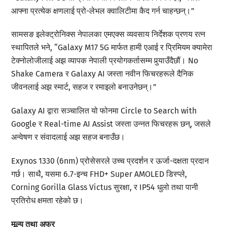
आफ्ना प्रत्येक क्षणलाई प्रो-लेभल क्वालिटीमा कैद गर्न चाहन्छन्।”
सामसङ इलेक्ट्रोनिक्स नेपालका एमएक्स व्यवसाय निर्देशक प्रणय रत्न
स्थापितले भने, “Galaxy M17 5G मार्फत हामी एआई र प्रिमियम क्यामेरा
टेक्नोलोजीलाई अझ व्यापक नेपाली प्रयोगकर्तासम्म पुर्‍याउँदैछौं। No
Shake Camera र Galaxy AI जस्ता नवीन फिचरहरूले दैनिक
जीवनलाई अझ स्मार्ट, सहज र रमाइलो बनाउनेछन्।”
Galaxy AI द्वारा सञ्चालित यो फोनमा Circle to Search with
Google र Real-time AI Assist जस्ता उन्नत फिचरहरू छन्, जसले
अन्वेषण र संवादलाई अझ सहज बनाउँछ।
Exynos 1330 (6nm) प्रोसेसरले उच्च प्रदर्शन र ऊर्जा-दक्षता प्रदान
गर्छ। साथै, यसमा 6.7-इन्च FHD+ Super AMOLED डिस्प्ले,
Corning Gorilla Glass Victus सुरक्षा, र IP54 धुलो तथा पानी
प्रतिरोध क्षमता रहेको छ।
मूल्य तथा अफर