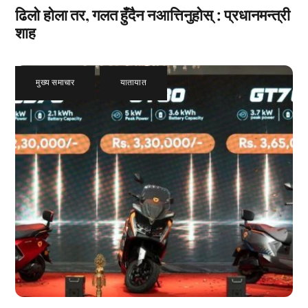
ढिलो होला तर, गलत हुँदैन नआत्तिनुहोस् : प्रधानमन्त्री
शाह
मुख्य समाचार
,
यातायात