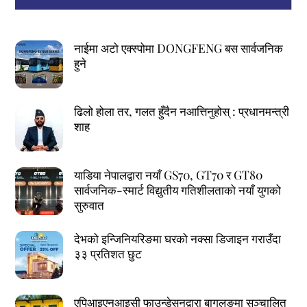
नाईमा अटो एक्स्पोमा DONGFENG बस सार्वजनिक
हुने
ढिलो होला तर, गलत हुँदैन नआत्तिनुहोस् : प्रधानमन्त्री
शाह
याडिया नेपालद्वारा नयाँ GS70, GT70 र GT80
सार्वजनिक-स्मार्ट विद्युतीय गतिशीलताको नयाँ युगको
सुरुवात
देभको इन्जिनियरिङमा घरको नक्सा डिजाइन गराउँदा
३३ प्रतिशत छुट
एपिआइएनआइसी फाउन्डेसनद्वारा बागलुङमा सञ्चालित