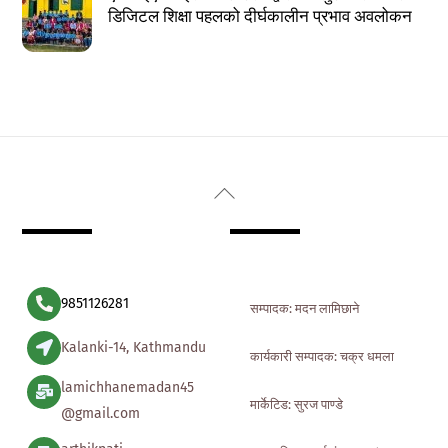
डिजिटल शिक्षा पहलको दीर्घकालीन प्रभाव अवलोकन
Back
To
Top
9851126281
सम्पादक: मदन लामिछाने
Kalanki-14, Kathmandu
कार्यकारी सम्पादक: चक्र धमला
lamichhanemadan45
मार्केटिड: सुरज पाण्डे
@gmail.com