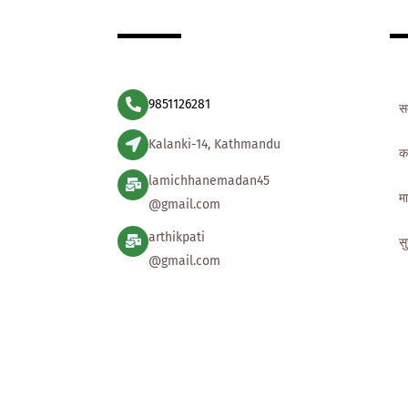
9851126281
स
Kalanki-14, Kathmandu
क
lamichhanemadan45
मा
@gmail.com
arthikpati
स
@gmail.com