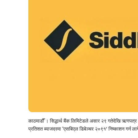
काठमाडौँ । सिद्धार्थ बैंक लिमिटेडले असार २९ गतेदेखि ऋणपत्र 
प्रतिशत ब्याजदरमा ‘एसबिएल डिबेञ्चर २०९१’ निष्काशन गर्न ला