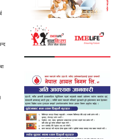
ब
न्द
्बा
।