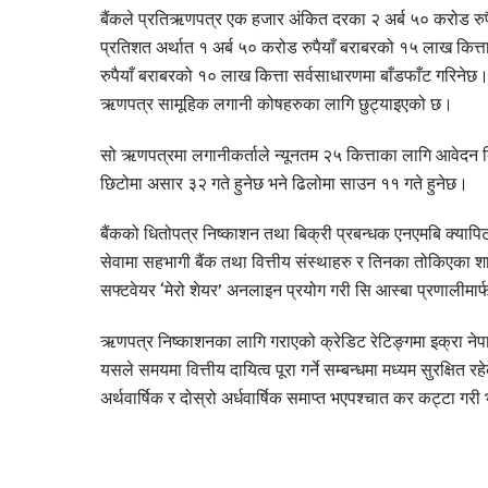
बैंकले प्रतिऋणपत्र एक हजार अंकित दरका २ अर्ब ५० करोड रुपै
प्रतिशत अर्थात १ अर्ब ५० करोड रुपैयाँ बराबरको १५ लाख कित्त
रुपैयाँ बराबरको १० लाख कित्ता सर्वसाधारणमा बाँडफाँट गरिनेछ।
ऋणपत्र सामूहिक लगानी कोषहरुका लागि छुट्याइएको छ।
सो ऋणपत्रमा लगानीकर्ताले न्यूनतम २५ कित्ताका लागि आवेदन दि
छिटोमा असार ३२ गते हुनेछ भने ढिलोमा साउन ११ गते हुनेछ।
बैंकको धितोपत्र निष्काशन तथा बिक्री प्रबन्धक एनएमबि क्यापिट
सेवामा सहभागी बैंक तथा वित्तीय संस्थाहरु र तिनका तोकिएका श
सफ्टवेयर ‘मेरो शेयर’ अनलाइन प्रयोग गरी सि आस्बा प्रणालीमा
ऋणपत्र निष्काशनका लागि गराएको क्रेडिट रेटिङ्गमा इक्रा नेपा
यसले समयमा वित्तीय दायित्व पूरा गर्ने सम्बन्धमा मध्यम सुरक्षि
अर्थवार्षिक र दोस्रो अर्धवार्षिक समाप्त भएपश्चात कर कट्टा गरी