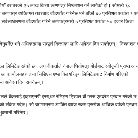
याँ बराबरको २५ लाख कित्ता ऋणपत्र निष्काशन गर्न लागेको हो। सोमध्ये ६०
ा ऋणपत्र व्यक्तिगत तवरबाट बाँडफाँट गरिनेछ भने बाँकी ४० प्रतिशत अर्थात १ अर्
 सर्वसाधारणमा बाँडफाँट गरिने ऋणपत्रमध्ये ५ प्रतिशत अर्थात ५० हजार कित्ता
नुपर्नेछ भने अधिकतममा सम्पूर्ण कित्ताका लागि आवेदन दिन सक्नेछन्। निष्काशन ब
ल लिमिटेड रहेको छ। लगानीकर्ताले नेपाल धितोपत्र बोर्डबाट स्वीकृती प्राप्त आस
ाखा कार्यालयहरु तथा सिडिएस एण्ड क्लियरिङ्ग लिमिटेडबाट निर्माण गरिएको
र्फत आवेदन दिन सक्नेछन्।
लले बैंकलाई इक्राएनपी इस्यूअर रेटिङ्ग ट्रिपल बी प्लस एटदरेट प्रदान गरेको छ
त रहेको संकेत गर्दछ। सो ऋणपत्रमा आर्जित ब्याज रकम प्रत्येक आर्थिक वर्षको प्रथम
 भुक्तानी गरिनेछ।