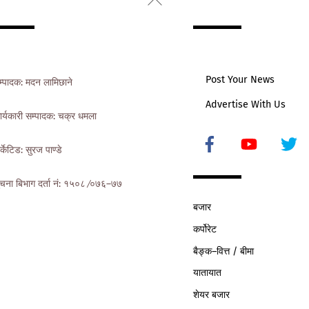
To
Top
Post Your News
म्पादक: मदन लामिछाने
Advertise With Us
ार्यकारी सम्पादक: चक्र धमला
Icon
र्केटिड: सुरज पाण्डे
label
ुचना बिभाग दर्ता नं: १५०८ ∕०७६–७७
बजार
कर्पोरेट
बैङ्क–वित्त / बीमा
यातायात
शेयर बजार