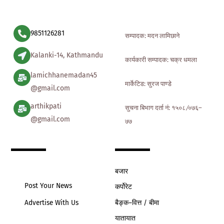
Top
9851126281
सम्पादक: मदन लामिछाने
Kalanki-14, Kathmandu
कार्यकारी सम्पादक: चक्र धमला
lamichhanemadan45
मार्केटिड: सुरज पाण्डे
@gmail.com
arthikpati
सुचना बिभाग दर्ता नं: १५०८ ∕०७६–
@gmail.com
७७
बजार
Post Your News
कर्पोरेट
बैङ्क–वित्त / बीमा
Advertise With Us
यातायात