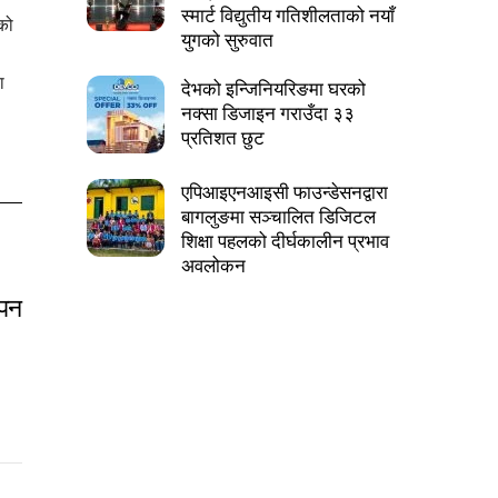
स्मार्ट विद्युतीय गतिशीलताको नयाँ
को
युगको सुरुवात
ा
देभको इन्जिनियरिङमा घरको
नक्सा डिजाइन गराउँदा ३३
प्रतिशत छुट
एपिआइएनआइसी फाउन्डेसनद्वारा
बागलुङमा सञ्चालित डिजिटल
शिक्षा पहलको दीर्घकालीन प्रभाव
अवलोकन
ापन