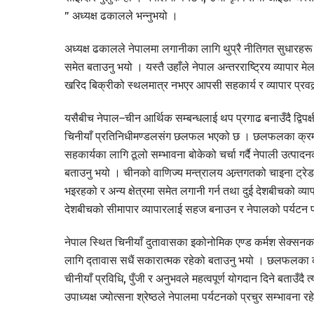
” अध्यक्ष ढकालले भन्नुभयो ।
अध्यक्ष ढकालले नेपालमा लगानीका लागि थुप्रै नीतिगत सुधारहर
समेत बताउनु भयो । यस्तै उहाँले नेपाल अन्तरराष्ट्रिय व्यापार 
खरिद बिक्रीको स्थलमात्र नभएर आपसी सहकार्य र व्यापार प्रवद्
यसैबीच नेपाल–चीन आर्थिक सम्बन्धलाई थप प्रगाढ बनाउँदै द्विपक्
चिनीयाँ प्रतिनिधीमण्डलसंग छलफल भएको छ । छलफलका क्रममा महा
सहकार्यका लागि ठूलो सम्भावना बोकेको चर्चा गर्दै नेपाली उत्प
बताउनु भयो । चीनको वाणिज्य मन्त्रालय अन्र्तगतको चाइना ट्रेड 
भइरहको र अन्य क्षेत्रमा समेत लगानी गर्न तथा दुई देशबीचको व्
देशबीचको सीमापार व्यापारलाई सहज बनाउन र नेपालको पर्यटन प्रव
नेपाल स्थित चिनीयाँ दुतावासका इकोनोमिक एण्ड कर्मश सेक्सनका 
लागि द्तावास सधैं सकारात्मक रहेको बताउनु भयो । छलफलका क्रम
चीनीयाँ प्रविधि, पुँजी र अनुभवले महत्वपूर्ण योगदान दिने बताउँ
उपाध्यक्ष ज्योत्सना श्रेष्ठले नेपालमा पर्यटनको प्रचुर सम्भावना 