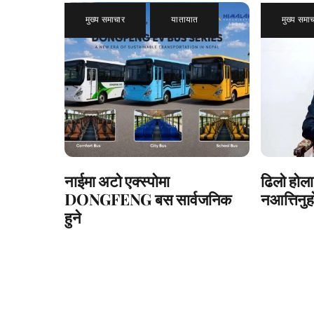
मुख्य समाचार
,
यातायात
मुख्य समा
नाईमा अटो एक्स्पोमा
ढिलो होला
DONGFENG बस सार्वजनिक
नआत्तिनुहो
हुने