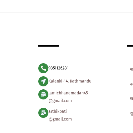
9851126281
स
Kalanki-14, Kathmandu
क
lamichhanemadan45
मा
@gmail.com
arthikpati
स
@gmail.com