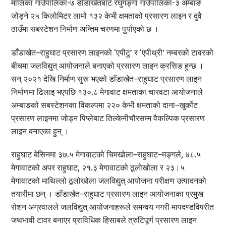
मालिका गाउँपालिका-७ डाँडाखेतबाट रघुगङ्गा गाउँपालिका-३ अम्बाङ
जोड्ने २५ किलोमिटर लामो १३२ केभी क्षमताको प्रसारण लाइन र दुवै
ठाउँमा सबस्टेशन निर्माण अन्तिम चरणमा पुर्याएको छ ।
डाँडाखेत–राहुघाट प्रसारण लाइनको ‘एपीटु’ र ‘एपीथ्री’ नम्बरको टावरको
बीचमा जलविद्युत् आयोजनाले बनाएको प्रसारण लाइन क्रसिङ हुन्छ ।
सन् २०२१ देखि निर्माण सुरू भएको डाँडाखेत–राहुघाट प्रसारण लाइन
निर्माणमा ढिलाइ भएपछि १३०.८ मेगावाट क्षमताका चारवटा आयोजनाले
अम्बाङको सबस्टेशनका विकल्पमा २२० केभी क्षमताको दाना–खुर्कोट
प्रसारण लाइनमा जोड्न पिप्लेबाट तिल्केनीचौरसम्म वैकल्पिक प्रसारण
लाइन बनाएका हुन् ।
राहुघाट बेसिनमा ३७.५ मेगावाटको चिमखोला–राहुघाट–मङ्गले, ४८.५
मेगावाटको अपर राहुघाट, २१.३ मेगावाटको ठूलोखोला र २३।५
मेगावाटको माथिल्लो ठूलोखोला जलविद्युत् आयोजना परीक्षण उत्पादनको
तयारीमा छन् । डाँडाखेत–राहुघाट प्रसारण लाइन आयोजनाका प्रमुख
रोशन अग्रवालले जलविद्युत् आयोजनाहरूले समन्वय नगरी मापदण्डविपरीत
जथभावी टावर बनाएर प्राविधिक हिसाबले त्रुटिपूर्ण प्रसारण लाइन