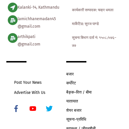
Kalanki-14, Kathmandu
कार्यकारी सम्पादक: चक्र धमला
lamichhanemadan45
मार्केटिड: सुरज पाण्डे
@gmail.com
arthikpati
सुचना बिभाग दर्ता नं: १५०८ ∕०७६–
@gmail.com
७७
बजार
Post Your News
कर्पोरेट
बैङ्क–वित्त / बीमा
Advertise With Us
यातायात
शेयर बजार
Icon
label
सूचना-प्रविधि
स्वास्थ्य / जीवनशैली